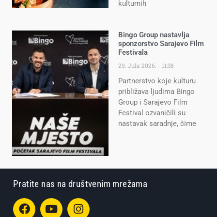
kulturnih
Bingo Group nastavlja
sponzorstvo Sarajevo Film
Festivala
29. Jula 2026.
11:38
Partnerstvo koje kulturu
približava ljudima Bingo
Group i Sarajevo Film
Festival ozvaničili su
nastavak saradnje, čime
Pratite nas na društvenim mrežama