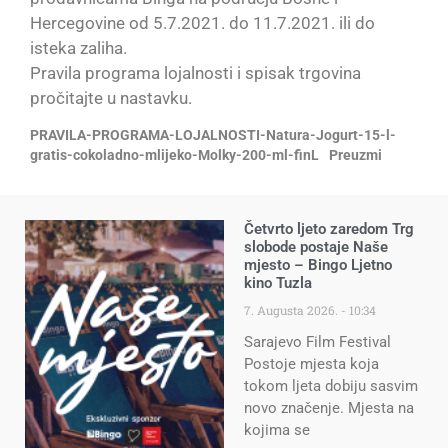
Hercegovine od 5.7.2021. do 11.7.2021. ili do
isteka zaliha.
Pravila programa lojalnosti i spisak trgovina
pročitajte u nastavku.
PRAVILA-PROGRAMA-LOJALNOSTI-Natura-Jogurt-15-l-
gratis-cokoladno-mlijeko-Molky-200-ml-finL
Preuzmi
Četvrto ljeto zaredom Trg
slobode postaje Naše
mjesto – Bingo Ljetno
kino Tuzla
7. Augusta 2026.
10:34
Sarajevo Film Festival
Postoje mjesta koja
tokom ljeta dobiju sasvim
novo značenje. Mjesta na
kojima se