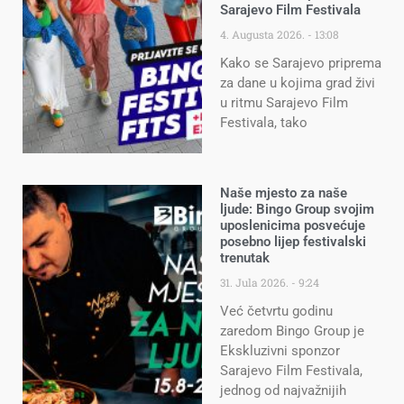
Sarajevo Film Festivala
4. Augusta 2026.
13:08
Kako se Sarajevo priprema
za dane u kojima grad živi
u ritmu Sarajevo Film
Festivala, tako
Naše mjesto za naše
ljude: Bingo Group svojim
uposlenicima posvećuje
posebno lijep festivalski
trenutak
31. Jula 2026.
9:24
Već četvrtu godinu
zaredom Bingo Group je
Ekskluzivni sponzor
Sarajevo Film Festivala,
jednog od najvažnijih