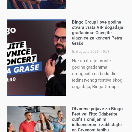
Bingo Group i ove godine
otvara vrata VIP događaja
građanima: Osvojite
ulaznice za koncert Petra
Graše
6. Augusta 2026.
9:07
Nakon što je prošle
godine građanima
omogućila da budu dio
jedinstvenog festivalskog
događaja, Bingo Group i
Otvorene prijave za Bingo
Festival Fits: Odaberite
outfit s omiljenim
influencerom i zablistajte
na Crvenom tepihu