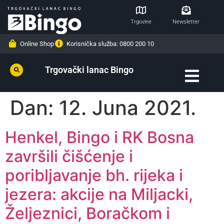
Trgovine
Newsletter
Online Shop
Korisnička služba: 0800 200 10
Trgovački lanac Bingo
Dan:
12. Juna 2021.
Henkel, Bingo i RK Bosna
završili čišćenje i
poribljavanje bh. rijeka i
jezera: akcije na Miljacki,
Željeznici, Boračkom i