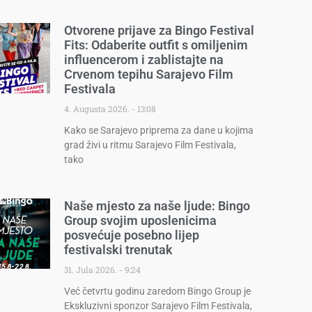
Otvorene prijave za Bingo Festival
Fits: Odaberite outfit s omiljenim
influencerom i zablistajte na
Crvenom tepihu Sarajevo Film
Festivala
4. Augusta 2026.
13:08
Kako se Sarajevo priprema za dane u kojima
grad živi u ritmu Sarajevo Film Festivala,
tako
Naše mjesto za naše ljude: Bingo
Group svojim uposlenicima
posvećuje posebno lijep
festivalski trenutak
31. Jula 2026.
9:24
Već četvrtu godinu zaredom Bingo Group je
Ekskluzivni sponzor Sarajevo Film Festivala,