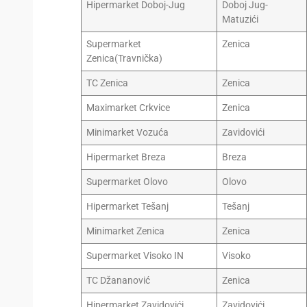
Hipermarket Doboj-Jug
Doboj Jug-
Matuzići
Supermarket
Zenica
Zenica(Travnička)
TC Zenica
Zenica
Maximarket Crkvice
Zenica
Minimarket Vozuća
Zavidovići
Hipermarket Breza
Breza
Supermarket Olovo
Olovo
Hipermarket Tešanj
Tešanj
Minimarket Zenica
Zenica
Supermarket Visoko IN
Visoko
TC Džananović
Zenica
Hipermarket Zavidovići
Zavidovići