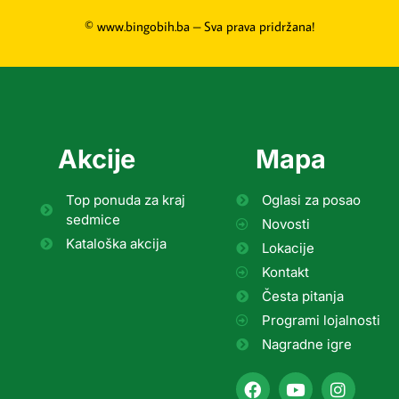
© www.bingobih.ba – Sva prava pridržana!
Akcije
Mapa
Top ponuda za kraj
Oglasi za posao
sedmice
Novosti
Kataloška akcija
Lokacije
Kontakt
Česta pitanja
Programi lojalnosti
Nagradne igre