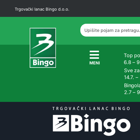
Trgovački lanac Bingo d.o.o.
Top po
6.8 – 
MENI
Sve z
14.7. –
Bingol
2.7 – 