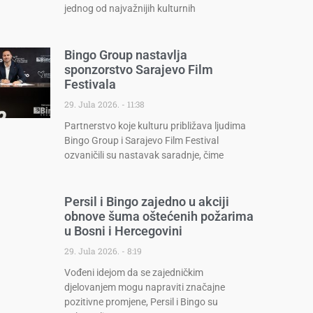
jednog od najvažnijih kulturnih
Bingo Group nastavlja
sponzorstvo Sarajevo Film
Festivala
29. Jula 2026.
11:38
Partnerstvo koje kulturu približava ljudima
Bingo Group i Sarajevo Film Festival
ozvaničili su nastavak saradnje, čime
Persil i Bingo zajedno u akciji
obnove šuma oštećenih požarima
u Bosni i Hercegovini
29. Jula 2026.
8:19
Vođeni idejom da se zajedničkim
djelovanjem mogu napraviti značajne
pozitivne promjene, Persil i Bingo su