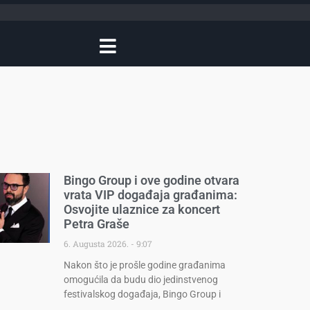
Bingo Group i ove godine otvara
vrata VIP događaja građanima:
Osvojite ulaznice za koncert
Petra Graše
6. Augusta 2026.
9:07
Nakon što je prošle godine građanima
omogućila da budu dio jedinstvenog
festivalskog događaja, Bingo Group i