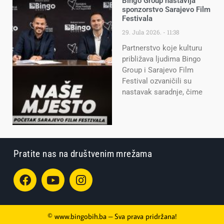
Bingo Group nastavlja
sponzorstvo Sarajevo Film
Festivala
29. Jula 2026.
11:38
Partnerstvo koje kulturu
približava ljudima Bingo
Group i Sarajevo Film
Festival ozvaničili su
nastavak saradnje, čime
Pratite nas na društvenim mrežama
© www.bingobih.ba – Sva prava pridržana!