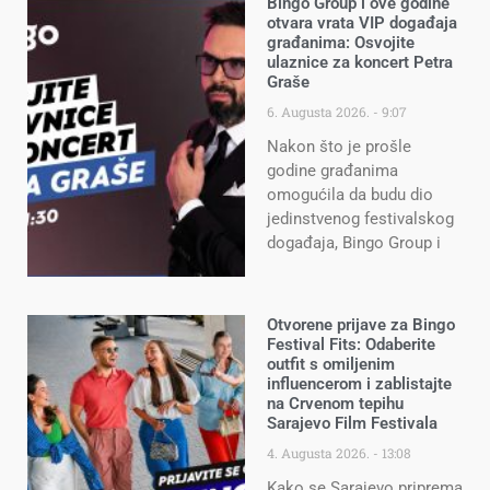
Bingo Group i ove godine
otvara vrata VIP događaja
građanima: Osvojite
ulaznice za koncert Petra
Graše
6. Augusta 2026.
9:07
Nakon što je prošle
godine građanima
omogućila da budu dio
jedinstvenog festivalskog
događaja, Bingo Group i
Otvorene prijave za Bingo
Festival Fits: Odaberite
outfit s omiljenim
influencerom i zablistajte
na Crvenom tepihu
Sarajevo Film Festivala
4. Augusta 2026.
13:08
Kako se Sarajevo priprema