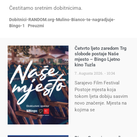
Čestitamo sretnim dobitnicima.
Dobitnici-RANDOM.org-Mulino-Bianco-te-nagradjuje-
Bingo-1
Preuzmi
Četvrto ljeto zaredom Trg
slobode postaje Naše
mjesto – Bingo Ljetno
kino Tuzla
7. Augusta 2026.
10:34
Sarajevo Film Festival
Postoje mjesta koja
tokom ljeta dobiju sasvim
novo značenje. Mjesta na
kojima se