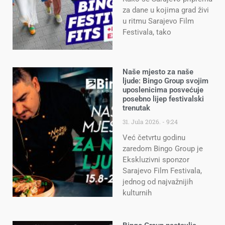
za dane u kojima grad živi
u ritmu Sarajevo Film
Festivala, tako
Naše mjesto za naše
ljude: Bingo Group svojim
uposlenicima posvećuje
posebno lijep festivalski
trenutak
31. Jula 2026.
9:24
Već četvrtu godinu
zaredom Bingo Group je
Ekskluzivni sponzor
Sarajevo Film Festivala,
jednog od najvažnijih
kulturnih