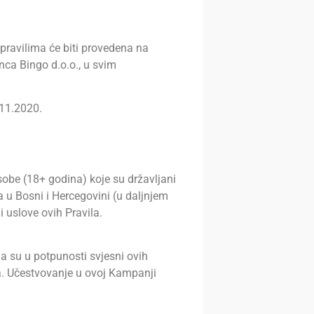
ravilima će biti provedena na
ca Bingo d.o.o., u svim
.11.2020.
obe (18+ godina) koje su državljani
a u Bosni i Hercegovini (u daljnjem
i uslove ovih Pravila.
a su u potpunosti svjesni ovih
a. Učestvovanje u ovoj Kampanji