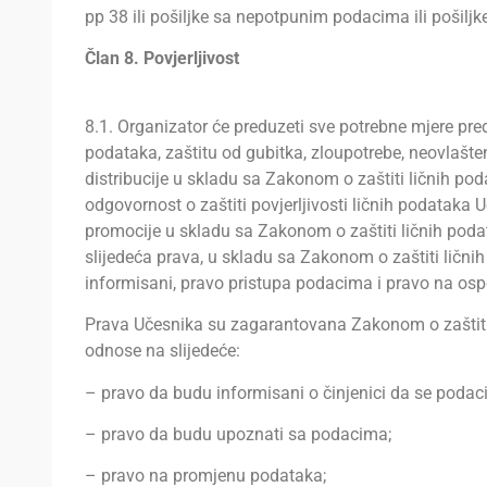
pp 38 ili pošiljke sa nepotpunim podacima ili pošiljk
Član 8. Povjerljivost
8.1. Organizator će preduzeti sve potrebne mjere pred
podataka, zaštitu od gubitka, zloupotrebe, neovlašten
distribucije u skladu sa Zakonom o zaštiti ličnih po
odgovornost o zaštiti povjerljivosti ličnih podataka 
promocije u skladu sa Zakonom o zaštiti ličnih poda
slijedeća prava, u skladu sa Zakonom o zaštiti ličn
informisani, pravo pristupa podacima i pravo na ospor
Prava Učesnika su zagarantovana Zakonom o zaštiti
odnose na slijedeće:
– pravo da budu informisani o činjenici da se podaci 
– pravo da budu upoznati sa podacima;
– pravo na promjenu podataka;