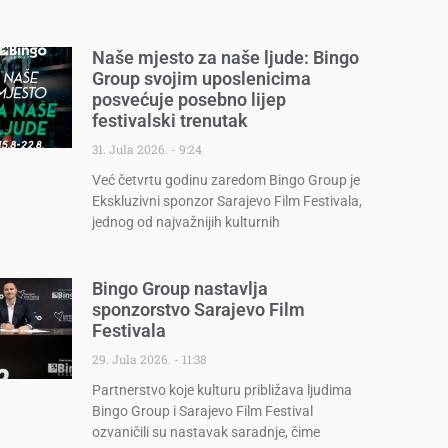
Naše mjesto za naše ljude: Bingo
Group svojim uposlenicima
posvećuje posebno lijep
festivalski trenutak
31. Jula 2026.
9:24
Već četvrtu godinu zaredom Bingo Group je
Ekskluzivni sponzor Sarajevo Film Festivala,
jednog od najvažnijih kulturnih
Bingo Group nastavlja
sponzorstvo Sarajevo Film
Festivala
29. Jula 2026.
11:38
Partnerstvo koje kulturu približava ljudima
Bingo Group i Sarajevo Film Festival
ozvaničili su nastavak saradnje, čime