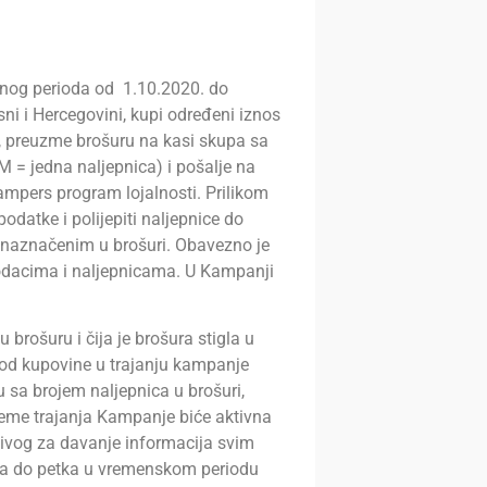
nog perioda od 1.10.2020. do
i i Hercegovini, kupi određeni iznos
, preuzme brošuru na kasi skupa sa
 = jedna naljepnica) i pošalje na
ampers program lojalnosti. Prilikom
odatke i polijepiti naljepnice do
a naznačenim u brošuri. Obavezno je
podacima i naljepnicama. U Kampanji
 brošuru i čija je brošura stigla u
 od kupovine u trajanju kampanje
 sa brojem naljepnica u brošuri,
eme trajanja Kampanje biće aktivna
živog za davanje informacija svim
ka do petka u vremenskom periodu