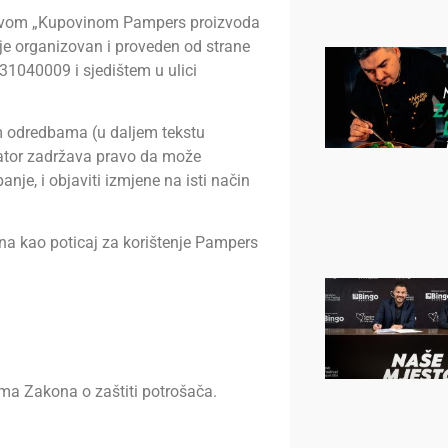
zivom „Kupovinom Pampers proizvoda
je organizovan i proveden od strane
31040009 i sjedištem u ulici
m odredbama (u daljem tekstu
zator zadržava pravo da može
nje, i objaviti izmjene na isti način
a kao poticaj za korištenje Pampers
a Zakona o zaštiti potrošača.