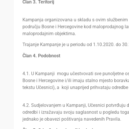
Član 3. Teritorij
Kampanja organizovana u skladu s ovim službenim p
području Bosne i Hercegovine kod maloprodajnog lan
maloprodajnim objektima.
Trajanje Kampanje je u periodu od 1.10.2020. do 30
Član 4. Podobnost
4.1. U Kampanji mogu učestvovati sve punoljetne os
Bosne i Hercegovine i/ili imaju stalno mjesto boravk
tekstu Učesnici), a koji unaprijed prihvataju odredbe 
4.2. Sudjelovanjem u Kampanji, Učesnici potvrđuju d
odredbi i izražavaju svoju saglasnost u pogledu tog
jednako je obavezi poštivanja navedenih Pravila.