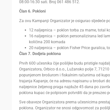
08:00-16:30 sati. Broj 061 486 512.
Član 6. Pokloni
Za ovu Kampanji Organizator je osigurao sljedeće p
12 naljepnica – poklon torba za mame, total 
16 naljepnica – poklon personalizirana led la
količina 200 komada
20 naljepnica – poklon Fisher Price guralica, 
Član 7. Dodjela poklona
Prvih 600 učesnika čije pošiljke budu pristigle najda
Organizatora, Orbico d.o.o., Lužansko polje 7, 71210 
popunjenom brošurom i fiskalnim računima od kup
trajanja Kapanje, će na adresu napisanu u brošuri dobi
naljepnice željenog praga najduže 45 dana po zavr
poklona kupac će potpisom potvrditi da je preuzeo p
Sve obaveze Organizatora prema učesnicima prest
poklona. Organizator ne snosi odgovornost za pošiljk