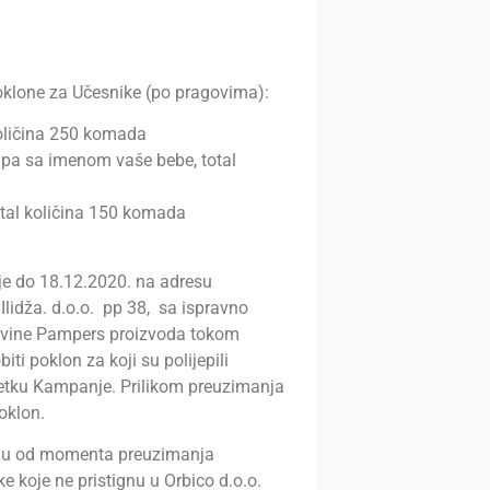
oklone za Učesnike (po pragovima):
količina 250 komada
mpa sa imenom vaše bebe, total
total količina 150 komada
lje do 18.12.2020. na adresu
Ilidža. d.o.o. pp 38, sa ispravno
ovine Pampers proizvoda tokom
ti poklon za koji su polijepili
šetku Kampanje. Prilikom preuzimanja
oklon.
aju od momenta preuzimanja
e koje ne pristignu u Orbico d.o.o.