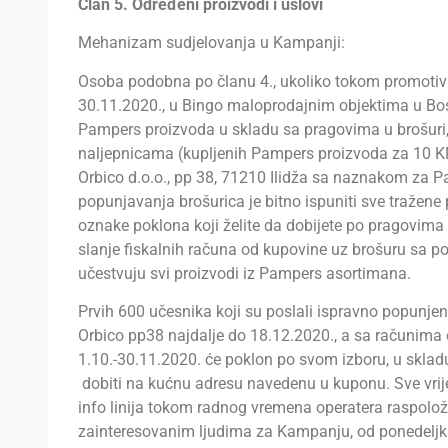
Član 5. Određeni proizvodi i uslovi
Mehanizam sudjelovanja u Kampanji:
Osoba podobna po članu 4., ukoliko tokom promotiv
30.11.2020., u Bingo maloprodajnim objektima u Bosn
Pampers proizvoda u skladu sa pragovima u brošuri
naljepnicama (kupljenih Pampers proizvoda za 10 KM
Orbico d.o.o., pp 38, 71210 Ilidža sa naznakom za P
popunjavanja brošurica je bitno ispuniti sve tražene p
oznake poklona koji želite da dobijete po pragovim
slanje fiskalnih računa od kupovine uz brošuru sa 
učestvuju svi proizvodi iz Pampers asortimana.
Prvih 600 učesnika koji su poslali ispravno popunjenu
Orbico pp38 najdalje do 18.12.2020., a sa računima
1.10.-30.11.2020. će poklon po svom izboru, u skladu
dobiti na kućnu adresu navedenu u kuponu. Sve vrij
info linija tokom radnog vremena operatera raspolo
zainteresovanim ljudima za Kampanju, od ponedelj