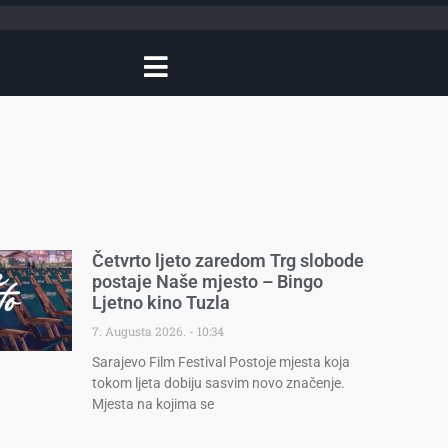
Četvrto ljeto zaredom Trg slobode
postaje Naše mjesto – Bingo
Ljetno kino Tuzla
7. Augusta 2026.
10:34
Sarajevo Film Festival Postoje mjesta koja
tokom ljeta dobiju sasvim novo značenje.
Mjesta na kojima se