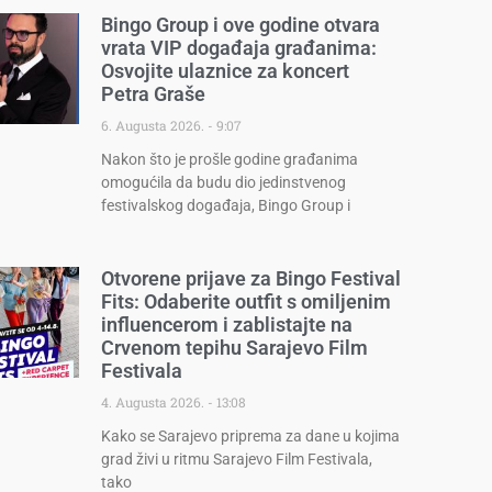
Bingo Group i ove godine otvara
vrata VIP događaja građanima:
Osvojite ulaznice za koncert
Petra Graše
6. Augusta 2026.
9:07
Nakon što je prošle godine građanima
omogućila da budu dio jedinstvenog
festivalskog događaja, Bingo Group i
Otvorene prijave za Bingo Festival
Fits: Odaberite outfit s omiljenim
influencerom i zablistajte na
Crvenom tepihu Sarajevo Film
Festivala
4. Augusta 2026.
13:08
Kako se Sarajevo priprema za dane u kojima
grad živi u ritmu Sarajevo Film Festivala,
tako