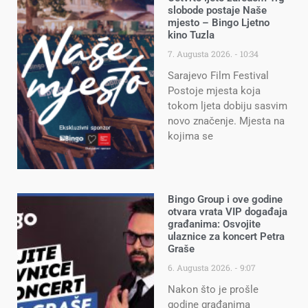
slobode postaje Naše
mjesto – Bingo Ljetno
kino Tuzla
7. Augusta 2026.
10:34
Sarajevo Film Festival
Postoje mjesta koja
tokom ljeta dobiju sasvim
novo značenje. Mjesta na
kojima se
Bingo Group i ove godine
otvara vrata VIP događaja
građanima: Osvojite
ulaznice za koncert Petra
Graše
6. Augusta 2026.
9:07
Nakon što je prošle
godine građanima