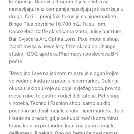
kompanija. Radovi u drugom dijelu centra se
nastavljaju, te iz kompanije najavljuju još sadržaja u
drugoj fazi. U prvoj fazi fokus je na hipermarketu
Bingo Plus površine 10.700 m2. Tu su i dm,
Cocozebra, Caffe slastičarna Vatra, Juicy bar Bum
Bar, Cvjećara Art, Optika Loris, Pixel mobile shop,
Nakit Swiss & Jewellery, frizerski salon Change
studio, IQOS, apoteka Pharmacy i poslovnica BH
pošte.
“Povoljno i sve na jednom mjestu je slogan kojim
se vodimo kada je u pitanju hipermarket. Galerija
okusa u sklopu koje su odjel svježeg voća, povrća,
mesa i ribe, te gastro i odjel delikatesa, Pet shop,
vinoteka, Techno i Fashion shop, samo su dio
posebno uređenih odjela unutar hipermarketa. Tu je
i kutak za predah, gdje će kupci moći konzumirati
hranu koju su prethodno kupili na gastro odjelu,
delikatesu ili pekari. Ono po čemu će ovaj centar