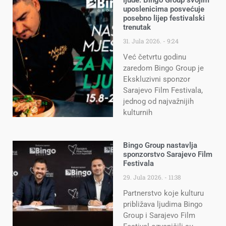
uposlenicima posvećuje
posebno lijep festivalski
trenutak
31. Jula 2026.
9:24
Već četvrtu godinu
zaredom Bingo Group je
Ekskluzivni sponzor
Sarajevo Film Festivala,
jednog od najvažnijih
kulturnih
Bingo Group nastavlja
sponzorstvo Sarajevo Film
Festivala
29. Jula 2026.
11:38
Partnerstvo koje kulturu
približava ljudima Bingo
Group i Sarajevo Film