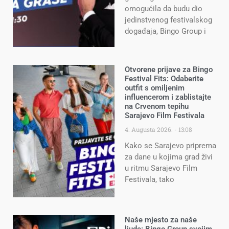
omogućila da budu dio
jedinstvenog festivalskog
događaja, Bingo Group i
Otvorene prijave za Bingo
Festival Fits: Odaberite
outfit s omiljenim
influencerom i zablistajte
na Crvenom tepihu
Sarajevo Film Festivala
4. Augusta 2026.
13:08
Kako se Sarajevo priprema
za dane u kojima grad živi
u ritmu Sarajevo Film
Festivala, tako
Naše mjesto za naše
ljude: Bingo Group svojim