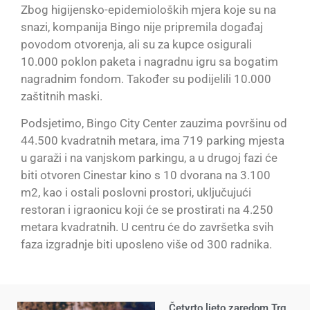
Zbog higijensko-epidemioloških mjera koje su na
snazi, kompanija Bingo nije pripremila događaj
povodom otvorenja, ali su za kupce osigurali
10.000 poklon paketa i nagradnu igru sa bogatim
nagradnim fondom. Također su podijelili 10.000
zaštitnih maski.
Podsjetimo, Bingo City Center zauzima površinu od
44.500 kvadratnih metara, ima 719 parking mjesta
u garaži i na vanjskom parkingu, a u drugoj fazi će
biti otvoren Cinestar kino s 10 dvorana na 3.100
m2, kao i ostali poslovni prostori, uključujući
restoran i igraonicu koji će se prostirati na 4.250
metara kvadratnih. U centru će do završetka svih
faza izgradnje biti uposleno više od 300 radnika.
Četvrto ljeto zaredom Trg