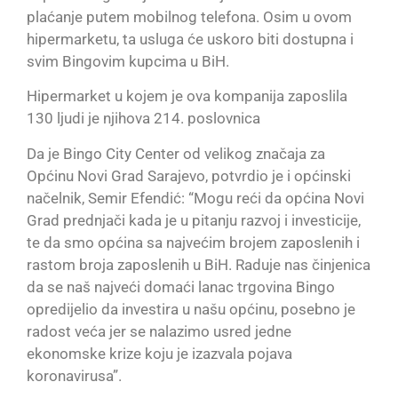
plaćanje putem mobilnog telefona. Osim u ovom
hipermarketu, ta usluga će uskoro biti dostupna i
svim Bingovim kupcima u BiH.
Hipermarket u kojem je ova kompanija zaposlila
130 ljudi je njihova 214. poslovnica
Da je Bingo City Center od velikog značaja za
Općinu Novi Grad Sarajevo, potvrdio je i općinski
načelnik, Semir Efendić: “Mogu reći da općina Novi
Grad prednjači kada je u pitanju razvoj i investicije,
te da smo općina sa najvećim brojem zaposlenih i
rastom broja zaposlenih u BiH. Raduje nas činjenica
da se naš najveći domaći lanac trgovina Bingo
opredijelio da investira u našu općinu, posebno je
radost veća jer se nalazimo usred jedne
ekonomske krize koju je izazvala pojava
koronavirusa”.