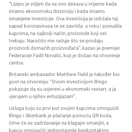
“Lijepo je vidjeti da se ovo dešava u vrijeme kada
imamo ekonomsku distorziju i kada imamo
smanjene investicije. Ova investicija je izdržala taj
napad koronavirusa te se završila u roku i ponudila
kupcima, na najbolji način, proizvode koji oni
trebaju. Naročito me raduje što se prodaju
proizvodi domaćih proizvođača”, kazao je premijer
Federacije Fadil Novalić, koji je došao na otvorenje
centra.
Britanski ambasador Matthew Field je također bio
gost na otvorenju: “Ovom investicijom Bingo
pokazuje da su uvjereni u ekonomski restart, a ja
vjerujem u njihov entuzijazam”.
Usluga koju su prvi put svojim kupcima omogućili
Bingo i Sberbank je plaćanje pomoću QR koda,
čime će se zadržavanje na blagajni smanjiti, a
kupcu omogućiti jednostavnije beskontaktno