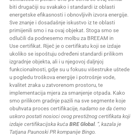
biti drugačiji su svakako i standardi iz oblasti
energetske efikasnosti i obnovljivih izvora energije.
Sve znanje i dosadašnje iskustvo iz te oblasti
primijenili smo i na ovaj objekat. Stoga smo se
odlučili da podnesemo molbu za BREEAM in
Use certifikat. Riječ je o certifikatu koji se izdaje
ukoliko se ispoštuju određeni standardi prilikom
izgradnje objekta, ali i u njegovoj daljnjoj
funkcionalnosti, gdje su u fokusu višestruke uštede
u pogledu troškova energije i potrošnje vode,
kvalitet zraka u zatvorenom prostoru, te
implementacija mjera za smanjenje otpada. Kako
smo prilikom gradnje pazili na sve segmente koje
obuhvata proces certifikacije
, nadamo se da ćemo
uskoro postati nosioci ovog prestižnog certifikata koji
izdaje certifikacijska kuća
BRE Global
. “, kazala je
Tatjana Paunoski PR kompanije Bingo.