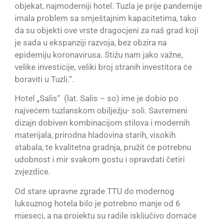
objekat, najmoderniji hotel. Tuzla je prije pandemije
imala problem sa smještajnim kapacitetima, tako
da su objekti ove vrste dragocjeni za naš grad koji
je sada u ekspanziji razvoja, bez obzira na
epidemiju koronavirusa. Stižu nam jako važne,
velike investicije, veliki broj stranih investitora će
boraviti u Tuzli.“.
Hotel „Salis“ (lat. Salis – so) ime je dobio po
najvećem tuzlanskom obilježju- soli. Savremeni
dizajn dobiven kombinacijom stilova i modernih
materijala, prirodna hladovina starih, visokih
stabala, te kvalitetna gradnja, pružit će potrebnu
udobnost i mir svakom gostu i opravdati četiri
zvjezdice.
Od stare upravne zgrade TTU do modernog
luksuznog hotela bilo je potrebno manje od 6
mjeseci, a na projektu su radile isključivo domaće