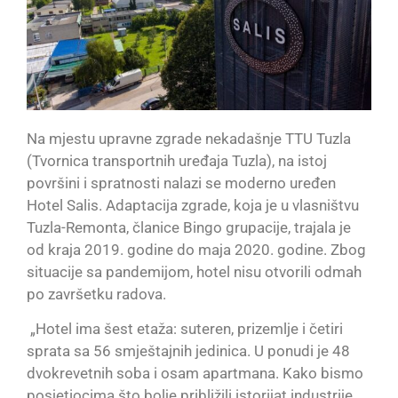
Na mjestu upravne zgrade nekadašnje TTU Tuzla
(Tvornica transportnih uređaja Tuzla), na istoj
površini i spratnosti nalazi se moderno uređen
Hotel Salis. Adaptacija zgrade, koja je u vlasništvu
Tuzla-Remonta, članice Bingo grupacije, trajala je
od kraja 2019. godine do maja 2020. godine. Zbog
situacije sa pandemijom, hotel nisu otvorili odmah
po završetku radova.
„Hotel ima šest etaža: suteren, prizemlje i četiri
sprata sa 56 smještajnih jedinica. U ponudi je 48
dvokrevetnih soba i osam apartmana. Kako bismo
posjetiocima što bolje približili istorijat industrije