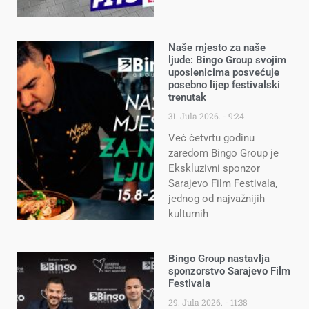
Naše mjesto za naše
ljude: Bingo Group svojim
uposlenicima posvećuje
posebno lijep festivalski
trenutak
31. Jula 2026.
9:24
Već četvrtu godinu
zaredom Bingo Group je
Ekskluzivni sponzor
Sarajevo Film Festivala,
jednog od najvažnijih
kulturnih
Bingo Group nastavlja
sponzorstvo Sarajevo Film
Festivala
29. Jula 2026.
11:38