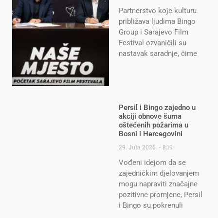
Partnerstvo koje kulturu
približava ljudima Bingo
Group i Sarajevo Film
Festival ozvaničili su
nastavak saradnje, čime
Persil i Bingo zajedno u
akciji obnove šuma
oštećenih požarima u
Bosni i Hercegovini
29. Jula 2026.
8:19
Vođeni idejom da se
zajedničkim djelovanjem
mogu napraviti značajne
pozitivne promjene, Persil
i Bingo su pokrenuli