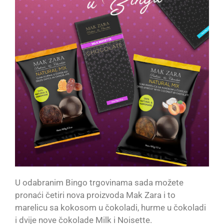
U odabranim Bingo trgovinama sada možete
pronaći četiri nova proizvoda Mak Zara i to
marelicu sa kokosom u čokoladi, hurme u čokoladi
i dvije nove čokolade Milk i Noisette.