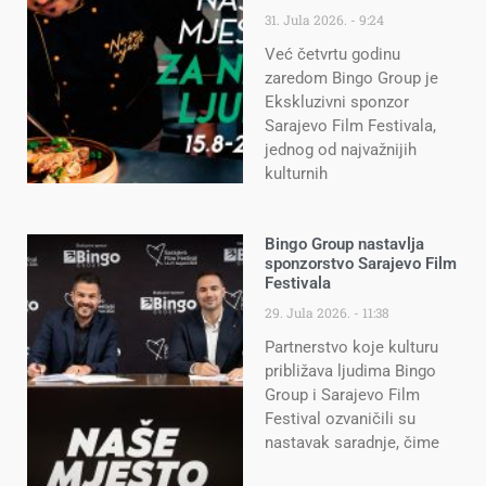
31. Jula 2026.
9:24
Već četvrtu godinu
zaredom Bingo Group je
Ekskluzivni sponzor
Sarajevo Film Festivala,
jednog od najvažnijih
kulturnih
Bingo Group nastavlja
sponzorstvo Sarajevo Film
Festivala
29. Jula 2026.
11:38
Partnerstvo koje kulturu
približava ljudima Bingo
Group i Sarajevo Film
Festival ozvaničili su
nastavak saradnje, čime