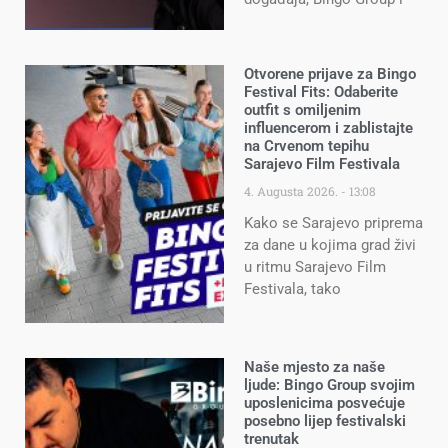
Otvorene prijave za Bingo
Festival Fits: Odaberite
outfit s omiljenim
influencerom i zablistajte
na Crvenom tepihu
Sarajevo Film Festivala
4. Augusta 2026.
13:08
Kako se Sarajevo priprema
za dane u kojima grad živi
u ritmu Sarajevo Film
Festivala, tako
Naše mjesto za naše
ljude: Bingo Group svojim
uposlenicima posvećuje
posebno lijep festivalski
trenutak