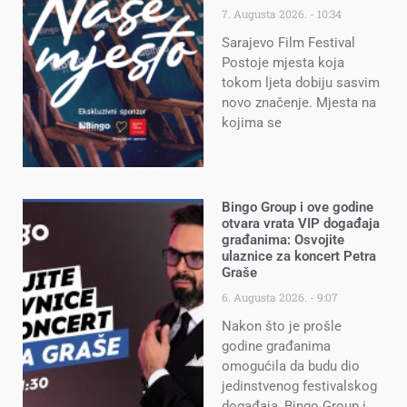
7. Augusta 2026.
10:34
Sarajevo Film Festival
Postoje mjesta koja
tokom ljeta dobiju sasvim
novo značenje. Mjesta na
kojima se
Bingo Group i ove godine
otvara vrata VIP događaja
građanima: Osvojite
ulaznice za koncert Petra
Graše
6. Augusta 2026.
9:07
Nakon što je prošle
godine građanima
omogućila da budu dio
jedinstvenog festivalskog
događaja, Bingo Group i