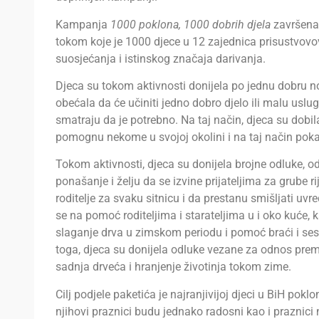
Kampanja
1000 poklona, 1000 dobrih djela
završena 
tokom koje je 1000 djece u 12 zajednica prisustvov
suosjećanja i istinskog značaja darivanja.
Djeca su tokom aktivnosti donijela po jednu dobru 
obećala da će učiniti jedno dobro djelo ili malu uslu
smatraju da je potrebno. Na taj način, djeca su dobi
pomognu nekome u svojoj okolini i na taj način poka
Tokom aktivnosti, djeca su donijela brojne odluke, o
ponašanje i želju da se izvine prijateljima za grube rije
roditelje za svaku sitnicu i da prestanu smišljati uvre
se na pomoć roditeljima i starateljima u i oko kuće, 
slaganje drva u zimskom periodu i pomoć braći i s
toga, djeca su donijela odluke vezane za odnos prema 
sadnja drveća i hranjenje životinja tokom zime.
Cilj podjele paketića je najranjivijoj djeci u BiH pokl
njihovi praznici budu jednako radosni kao i praznici 