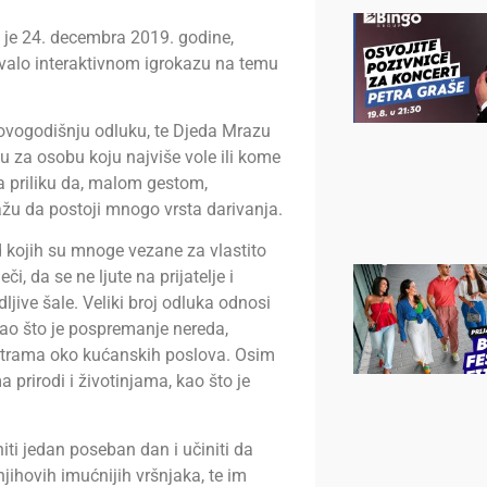
je 24. decembra 2019. godine,
ovalo interaktivnom igrokazu na temu
novogodišnju odluku, te Djeda Mrazu
gu za osobu koju najviše vole ili kome
la priliku da, malom gestom,
žu da postoji mnogo vrsta darivanja.
d kojih su mnoge vezane za vlastito
či, da se ne ljute na prijatelje i
dljive šale. Veliki broj odluka odnosi
kao što je pospremanje nereda,
estrama oko kućanskih poslova. Osim
prirodi i životinjama, kao što je
oniti jedan poseban dan i učiniti da
njihovih imućnijih vršnjaka, te im