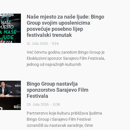
Naše mjesto za naše ljude: Bingo
Group svojim uposlenicima
posvećuje posebno lijep
festivalski trenutak
31. Jula 2026.
9:24
Već četvrtu godinu zaredom Bingo Group je
Ekskluzivni sponzor Sarajevo Film Festivala,
jednog od najvažnijih kulturnih
Bingo Group nastavlja
sponzorstvo Sarajevo Film
Festivala
29. Jula 2026.
11:38
Partnerstvo koje kulturu približava ljudima
Bingo Group i Sarajevo Film Festival
ozvaničili su nastavak saradnje, čime