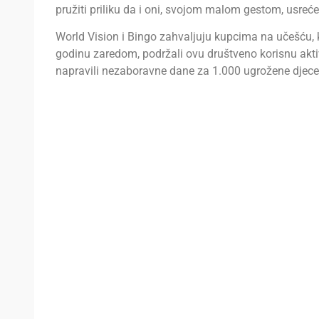
pružiti priliku da i oni, svojom malom gestom, usreć
World Vision i Bingo zahvaljuju kupcima na učešću, k
godinu zaredom, podržali ovu društveno korisnu akt
napravili nezaboravne dane za 1.000 ugrožene djece