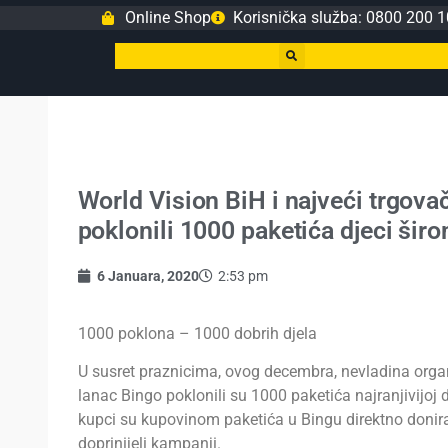
Online Shop
Korisnička služba: 0800 200 1
World Vision BiH i najveći trgova
poklonili 1000 paketića djeci šir
6 Januara, 2020
2:53 pm
1000 poklona – 1000 dobrih djela
U susret praznicima, ovog decembra, nevladina organ
lanac Bingo poklonili su 1000 paketića najranjivijoj 
kupci su kupovinom paketića u Bingu direktno donirali
doprinijeli kampanji.