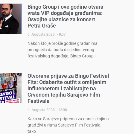
Bingo Group i ove godine otvara
vrata VIP događaja građanima:
Osvojite ulaznice za koncert
Petra Graše
6. Augusta 2026.
9:07
Nakon što je prošle godine građanima
omogućila da budu dio jedinstvenog
festivalskog događaja, Bingo Group i
Otvorene prijave za Bingo Festival
Fits: Odaberite outfit s omiljenim
influencerom i zablistajte na
Crvenom tepihu Sarajevo Film
Festivala
4. Augusta 2026.
13:08
Kako se Sarajevo priprema za dane u kojima
grad živi u ritmu Sarajevo Film Festivala,
tako