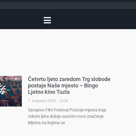
Četvrto ljeto zaredom Trg slobode
postaje Naše mjesto – Bingo
Ljetno kino Tuzla
7. Augusta 2026.
10:34
Sarajevo Film Festival Postoje mjesta koja
tokom ljeta dobiju sasvim novo značenje.
Mjesta na kojima se