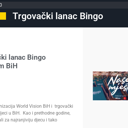
0
Trgovački lanac Bingo
čki lanac Bingo
om BiH
izacija World Vision BiH i trgovački
djeci u BiH. Kao i prethodne godine,
 za najranjiviju djecu i tako