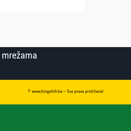
im mrežama
© www.bingobih.ba – Sva prava pridržana!