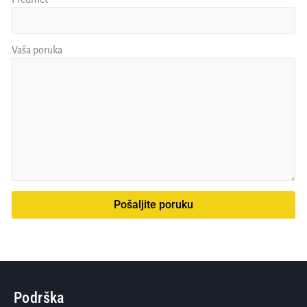
Vaša poruka
Pošaljite poruku
Podrška