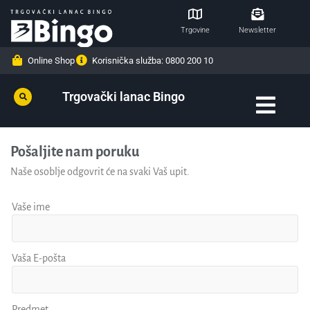
Trgovine
Newsletter
Online Shop
Korisnička služba: 0800 200 10
Trgovački lanac Bingo
Pošaljite nam poruku
Naše osoblje odgovrit će na svaki Vaš upit.
Vaše ime
Vaša E-pošta
Predmet