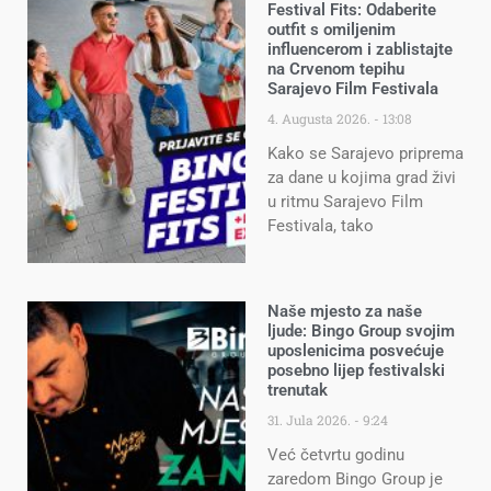
Festival Fits: Odaberite
outfit s omiljenim
influencerom i zablistajte
na Crvenom tepihu
Sarajevo Film Festivala
4. Augusta 2026.
13:08
Kako se Sarajevo priprema
za dane u kojima grad živi
u ritmu Sarajevo Film
Festivala, tako
Naše mjesto za naše
ljude: Bingo Group svojim
uposlenicima posvećuje
posebno lijep festivalski
trenutak
31. Jula 2026.
9:24
Već četvrtu godinu
zaredom Bingo Group je