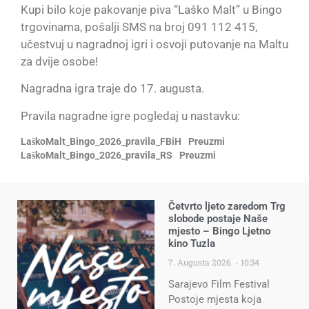
Kupi bilo koje pakovanje piva “Laško Malt” u Bingo
trgovinama, pošalji SMS na broj 091 112 415,
učestvuj u nagradnoj igri i osvoji putovanje na Maltu
za dvije osobe!
Nagradna igra traje do 17. augusta.
Pravila nagradne igre pogledaj u nastavku:
LaškoMalt_Bingo_2026_pravila_FBiH
Preuzmi
LaškoMalt_Bingo_2026_pravila_RS
Preuzmi
Četvrto ljeto zaredom Trg
slobode postaje Naše
mjesto – Bingo Ljetno
kino Tuzla
7. Augusta 2026.
10:34
Sarajevo Film Festival
Postoje mjesta koja