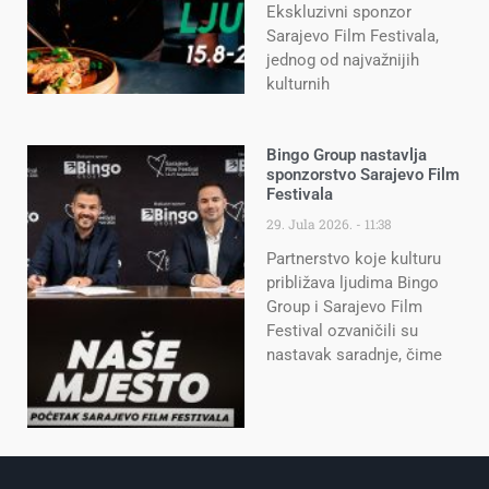
Ekskluzivni sponzor
Sarajevo Film Festivala,
jednog od najvažnijih
kulturnih
Bingo Group nastavlja
sponzorstvo Sarajevo Film
Festivala
29. Jula 2026.
11:38
Partnerstvo koje kulturu
približava ljudima Bingo
Group i Sarajevo Film
Festival ozvaničili su
nastavak saradnje, čime