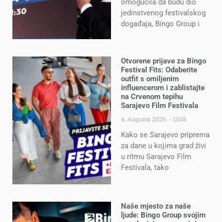
omogućila da budu dio
jedinstvenog festivalskog
događaja, Bingo Group i
Otvorene prijave za Bingo
Festival Fits: Odaberite
outfit s omiljenim
influencerom i zablistajte
na Crvenom tepihu
Sarajevo Film Festivala
4. Augusta 2026.
13:08
Kako se Sarajevo priprema
za dane u kojima grad živi
u ritmu Sarajevo Film
Festivala, tako
Naše mjesto za naše
ljude: Bingo Group svojim