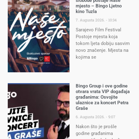
slobode postaje Naše
mjesto – Bingo Ljetno
kino Tuzla
7. Augusta 2026.
10:34
Sarajevo Film Festival
Postoje mjesta koja
tokom ljeta dobiju sasvim
novo značenje. Mjesta na
kojima se
Bingo Group i ove godine
otvara vrata VIP događaja
građanima: Osvojite
ulaznice za koncert Petra
Graše
6. Augusta 2026.
9:07
Nakon što je prošle
godine građanima