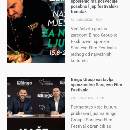
uposlenicima posvećuje
posebno lijep festivalski
trenutak
31. Jula 2026.
9:24
Već četvrtu godinu
zaredom Bingo Group je
Ekskluzivni sponzor
Sarajevo Film Festivala,
jednog od najvažnijih
kulturnih
Bingo Group nastavlja
sponzorstvo Sarajevo Film
Festivala
29. Jula 2026.
11:38
Partnerstvo koje kulturu
približava ljudima Bingo
Group i Sarajevo Film
Festival ozvaničili su