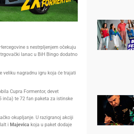
 Hercegovine s nestrpljenjem očekuju
 trgovački lanac u BiH Bingo dodatno
 veliku nagradnu igru koja će trajati
bila Cupra Formentor, devet
 inča) te 72 fan paketa za istinske
čko okupljanje. U razigranoj akciji
alt i
Majevica
koja u paket dodaje