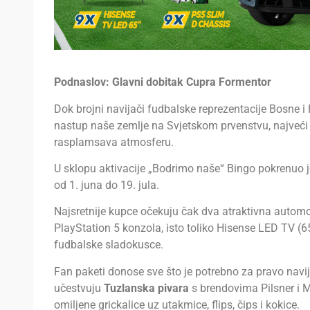
Podnaslov: Glavni dobitak Cupra Formentor
Dok brojni navijači fudbalske reprezentacije Bosne i
nastup naše zemlje na Svjetskom prvenstvu, najveći
rasplamsava atmosferu.
U sklopu aktivacije „Bodrimo naše“ Bingo pokrenuo je
od 1. juna do 19. jula.
Najsretnije kupce očekuju čak dva atraktivna automo
PlayStation 5 konzola, isto toliko Hisense LED TV (65
fudbalske sladokusce.
Fan paketi donose sve što je potrebno za pravo navija
učestvuju
Tuzlanska pivara
s brendovima Pilsner i M
omiljene grickalice uz utakmice, flips, čips i kokice.