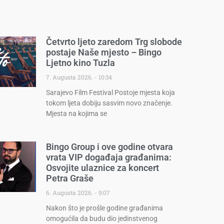
Četvrto ljeto zaredom Trg slobode
postaje Naše mjesto – Bingo
Ljetno kino Tuzla
7. Augusta 2026.
10:34
Sarajevo Film Festival Postoje mjesta koja
tokom ljeta dobiju sasvim novo značenje.
Mjesta na kojima se
Bingo Group i ove godine otvara
vrata VIP događaja građanima:
Osvojite ulaznice za koncert
Petra Graše
6. Augusta 2026.
9:07
Nakon što je prošle godine građanima
omogućila da budu dio jedinstvenog