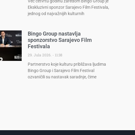
Već četvrtu godinu zaredom Bingo Group je
Ekskluzivni sponzor Sarajevo Film Festivala,
jednog od najvažnijih kulturnih
Bingo Group nastavlja
sponzorstvo Sarajevo Film
Festivala
29. Jula 2026.
11:38
Partnerstvo koje kulturu približava ljudima
Bingo Group i Sarajevo Film Festival
ozvaničili su nastavak saradnje, čime