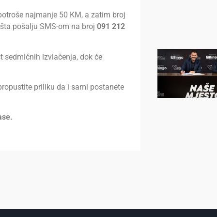
potroše najmanje 50 KM, a zatim broj
išta pošalju SMS-om na broj
091 212
t sedmičnih izvlačenja, dok će
ropustite priliku da i sami postanete
ase.