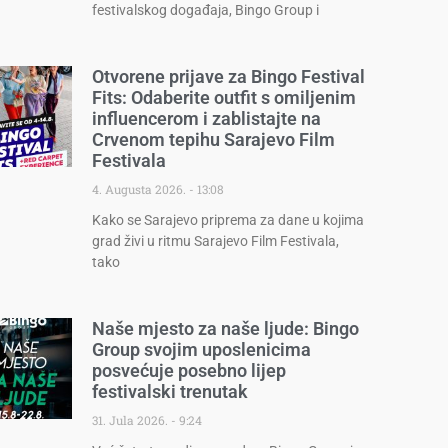
festivalskog događaja, Bingo Group i
Otvorene prijave za Bingo Festival
Fits: Odaberite outfit s omiljenim
influencerom i zablistajte na
Crvenom tepihu Sarajevo Film
Festivala
4. Augusta 2026.
13:08
Kako se Sarajevo priprema za dane u kojima
grad živi u ritmu Sarajevo Film Festivala,
tako
Naše mjesto za naše ljude: Bingo
Group svojim uposlenicima
posvećuje posebno lijep
festivalski trenutak
31. Jula 2026.
9:24