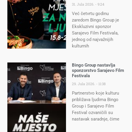
31. Jula 2026.
9:24
Već četvrtu godinu
zaredom Bingo Group je
Ekskluzivni sponzor
Sarajevo Film Festivala,
jednog od najvažnijih
kulturnih
Bingo Group nastavlja
sponzorstvo Sarajevo Film
Festivala
29. Jula 2026.
11:38
Partnerstvo koje kulturu
približava ljudima Bingo
Group i Sarajevo Film
Festival ozvaničili su
nastavak saradnje, čime