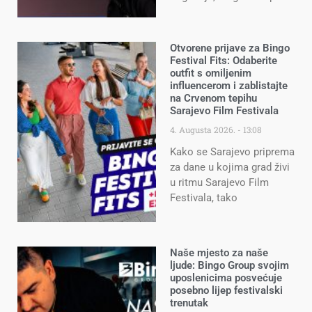
Otvorene prijave za Bingo
Festival Fits: Odaberite
outfit s omiljenim
influencerom i zablistajte
na Crvenom tepihu
Sarajevo Film Festivala
4. Augusta 2026.
13:08
Kako se Sarajevo priprema
za dane u kojima grad živi
u ritmu Sarajevo Film
Festivala, tako
Naše mjesto za naše
ljude: Bingo Group svojim
uposlenicima posvećuje
posebno lijep festivalski
trenutak