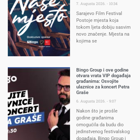
7. Augusta 2026.
10:34
Sarajevo Film Festival
Postoje mjesta koja
tokom ljeta dobiju sasvim
novo značenje. Mjesta na
kojima se
Bingo Group i ove godine
otvara vrata VIP događaja
građanima: Osvojite
ulaznice za koncert Petra
Graše
6. Augusta 2026.
9:07
Nakon što je prošle
godine građanima
omogućila da budu dio
jedinstvenog festivalskog
događaja, Bingo Group i