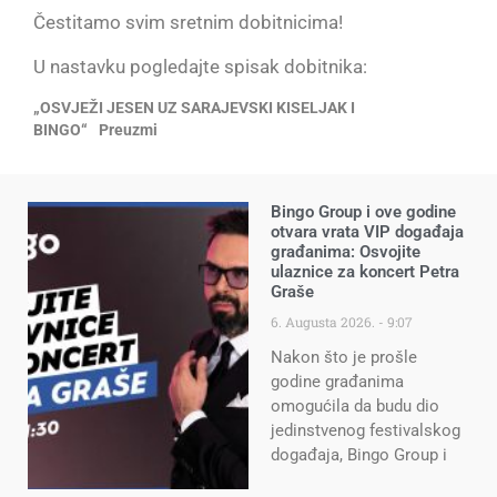
Čestitamo svim sretnim dobitnicima!
U nastavku pogledajte spisak dobitnika:
„OSVJEŽI JESEN UZ SARAJEVSKI KISELJAK I
BINGO“
Preuzmi
Bingo Group i ove godine
otvara vrata VIP događaja
građanima: Osvojite
ulaznice za koncert Petra
Graše
6. Augusta 2026.
9:07
Nakon što je prošle
godine građanima
omogućila da budu dio
jedinstvenog festivalskog
događaja, Bingo Group i