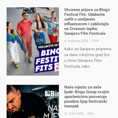
Otvorene prijave za Bingo
Festival Fits: Odaberite
outfit s omiljenim
influencerom i zablistajte
na Crvenom tepihu
Sarajevo Film Festivala
4. Augusta 2026.
13:08
Kako se Sarajevo priprema
za dane u kojima grad živi
u ritmu Sarajevo Film
Festivala, tako
Naše mjesto za naše
ljude: Bingo Group svojim
uposlenicima posvećuje
posebno lijep festivalski
trenutak
31. Jula 2026.
9:24