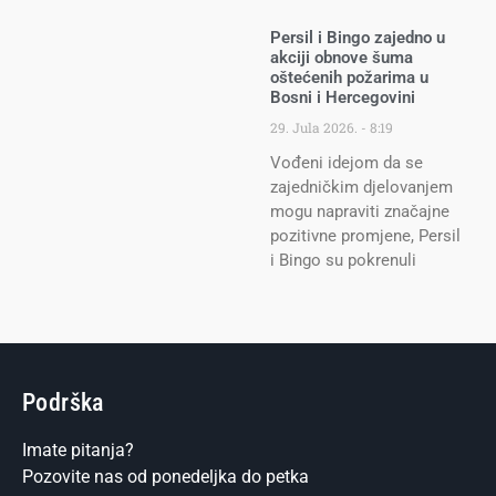
Persil i Bingo zajedno u
akciji obnove šuma
oštećenih požarima u
Bosni i Hercegovini
29. Jula 2026.
8:19
Vođeni idejom da se
zajedničkim djelovanjem
mogu napraviti značajne
pozitivne promjene, Persil
i Bingo su pokrenuli
Podrška
Imate pitanja?
Pozovite nas od ponedeljka do petka