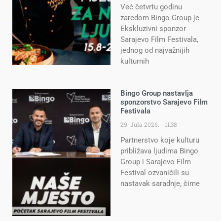
Već četvrtu godinu
zaredom Bingo Group je
Ekskluzivni sponzor
Sarajevo Film Festivala,
jednog od najvažnijih
kulturnih
Bingo Group nastavlja
sponzorstvo Sarajevo Film
Festivala
29. Jula 2026.
11:38
Partnerstvo koje kulturu
približava ljudima Bingo
Group i Sarajevo Film
Festival ozvaničili su
nastavak saradnje, čime