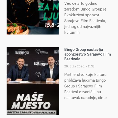
Već četvrtu godinu
zaredom Bingo Group je
Ekskluzivni sponzor
Sarajevo Film Festivala,
jednog od najvažnijih
kulturnih
Bingo Group nastavlja
sponzorstvo Sarajevo Film
Festivala
29. Jula 2026.
11:38
Partnerstvo koje kulturu
približava ljudima Bingo
Group i Sarajevo Film
Festival ozvaničili su
nastavak saradnje, čime