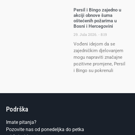
Persil i Bingo zajedno u
akciji obnove šuma
oštećenih požarima u
Bosni i Hercegovini
29. Jula 2026.
8:19
Vođeni idejom da se
zajedničkim djelovanjem
mogu napraviti značajne
pozitivne promjene, Persil
i Bingo su pokrenuli
Podrška
Imate pitanja?
Pozovite nas od ponedeljka do petka