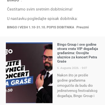
BINGO“
.
Čestitamo svim sretnim dobitnicima!
U nastavku pogledajte spisak dobitnika:
BINGO I VESH 1.10-31.10. POPIS DOBITNIKA
Preuzmi
Bingo Group i ove godine
otvara vrata VIP događaja
građanima: Osvojite
ulaznice za koncert Petra
Graše
6. Augusta 2026.
9:07
Nakon što je prošle
godine građanima
omogućila da budu dio
jedinstvenog festivalskog
događaja, Bingo Group i