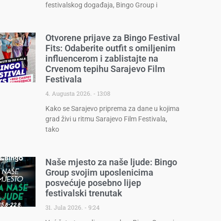
festivalskog događaja, Bingo Group i
Otvorene prijave za Bingo Festival
Fits: Odaberite outfit s omiljenim
influencerom i zablistajte na
Crvenom tepihu Sarajevo Film
Festivala
4. Augusta 2026.
13:08
Kako se Sarajevo priprema za dane u kojima
grad živi u ritmu Sarajevo Film Festivala,
tako
Naše mjesto za naše ljude: Bingo
Group svojim uposlenicima
posvećuje posebno lijep
festivalski trenutak
31. Jula 2026.
9:24