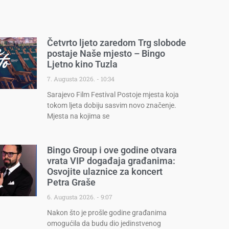
Četvrto ljeto zaredom Trg slobode
postaje Naše mjesto – Bingo
Ljetno kino Tuzla
7. Augusta 2026.
10:34
Sarajevo Film Festival Postoje mjesta koja
tokom ljeta dobiju sasvim novo značenje.
Mjesta na kojima se
Bingo Group i ove godine otvara
vrata VIP događaja građanima:
Osvojite ulaznice za koncert
Petra Graše
6. Augusta 2026.
9:07
Nakon što je prošle godine građanima
omogućila da budu dio jedinstvenog