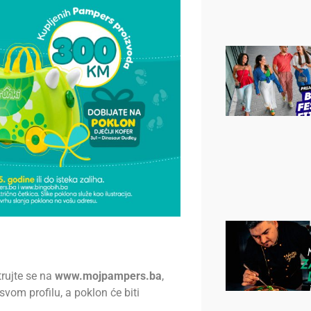
trujte se na
www.mojpampers.ba
,
vom profilu, a poklon će biti