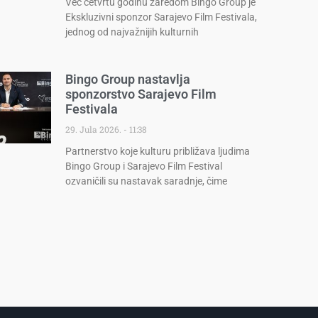
Već četvrtu godinu zaredom Bingo Group je
Ekskluzivni sponzor Sarajevo Film Festivala,
jednog od najvažnijih kulturnih
Bingo Group nastavlja
sponzorstvo Sarajevo Film
Festivala
29. Jula 2026.
11:38
Partnerstvo koje kulturu približava ljudima
Bingo Group i Sarajevo Film Festival
ozvaničili su nastavak saradnje, čime