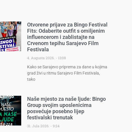
Otvorene prijave za Bingo Festival
Fits: Odaberite outfit s omiljenim
influencerom i zablistajte na
Crvenom tepihu Sarajevo Film
Festivala
4. Augusta 2026.
13:08
Kako se Sarajevo priprema za dane u kojima
grad živi u ritmu Sarajevo Film Festivala,
tako
Naše mjesto za naše ljude: Bingo
Group svojim uposlenicima
posvećuje posebno lijep
festivalski trenutak
31. Jula 2026.
9:24