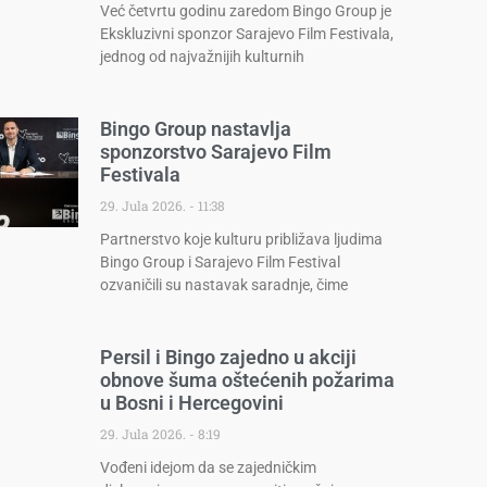
Već četvrtu godinu zaredom Bingo Group je
Ekskluzivni sponzor Sarajevo Film Festivala,
jednog od najvažnijih kulturnih
Bingo Group nastavlja
sponzorstvo Sarajevo Film
Festivala
29. Jula 2026.
11:38
Partnerstvo koje kulturu približava ljudima
Bingo Group i Sarajevo Film Festival
ozvaničili su nastavak saradnje, čime
Persil i Bingo zajedno u akciji
obnove šuma oštećenih požarima
u Bosni i Hercegovini
29. Jula 2026.
8:19
Vođeni idejom da se zajedničkim