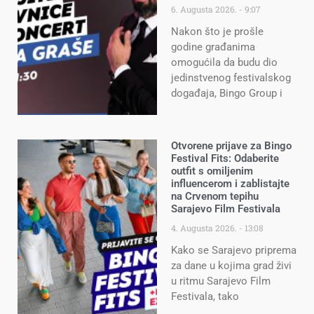
6. Augusta 2026.
9:07
Nakon što je prošle
godine građanima
omogućila da budu dio
jedinstvenog festivalskog
događaja, Bingo Group i
Otvorene prijave za Bingo
Festival Fits: Odaberite
outfit s omiljenim
influencerom i zablistajte
na Crvenom tepihu
Sarajevo Film Festivala
4. Augusta 2026.
13:08
Kako se Sarajevo priprema
za dane u kojima grad živi
u ritmu Sarajevo Film
Festivala, tako