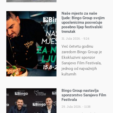
Naše mjesto za naše
ljude: Bingo Group svojim
uposlenicima posvećuje
posebno lijep festivalski
trenutak
31. Jula 2026.
9:24
Već četvrtu godinu
zaredom Bingo Group je
Ekskluzivni sponzor
Sarajevo Film Festivala,
jednog od najvažnijih
kulturnih
Bingo Group nastavlja
sponzorstvo Sarajevo Film
Festivala
29. Jula 2026.
11:38