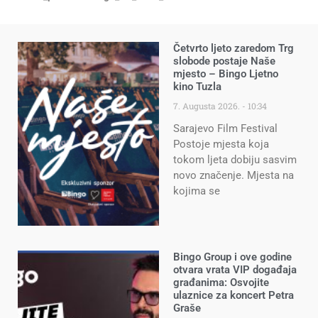
Četvrto ljeto zaredom Trg
slobode postaje Naše
mjesto – Bingo Ljetno
kino Tuzla
7. Augusta 2026.
10:34
Sarajevo Film Festival
Postoje mjesta koja
tokom ljeta dobiju sasvim
novo značenje. Mjesta na
kojima se
Bingo Group i ove godine
otvara vrata VIP događaja
građanima: Osvojite
ulaznice za koncert Petra
Graše