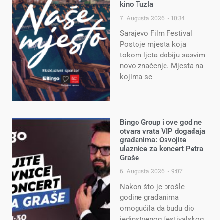
kino Tuzla
7. Augusta 2026.
10:34
Sarajevo Film Festival
Postoje mjesta koja
tokom ljeta dobiju sasvim
novo značenje. Mjesta na
kojima se
Bingo Group i ove godine
otvara vrata VIP događaja
građanima: Osvojite
ulaznice za koncert Petra
Graše
6. Augusta 2026.
9:07
Nakon što je prošle
godine građanima
omogućila da budu dio
jedinstvenog festivalskog