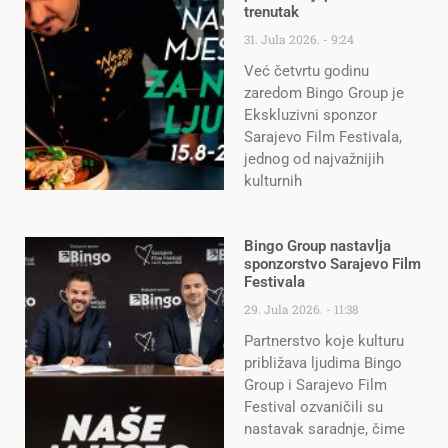
trenutak
31. Jula 2026.
9:24
Već četvrtu godinu
zaredom Bingo Group je
Ekskluzivni sponzor
Sarajevo Film Festivala,
jednog od najvažnijih
kulturnih
Bingo Group nastavlja
sponzorstvo Sarajevo Film
Festivala
29. Jula 2026.
11:38
Partnerstvo koje kulturu
približava ljudima Bingo
Group i Sarajevo Film
Festival ozvaničili su
nastavak saradnje, čime