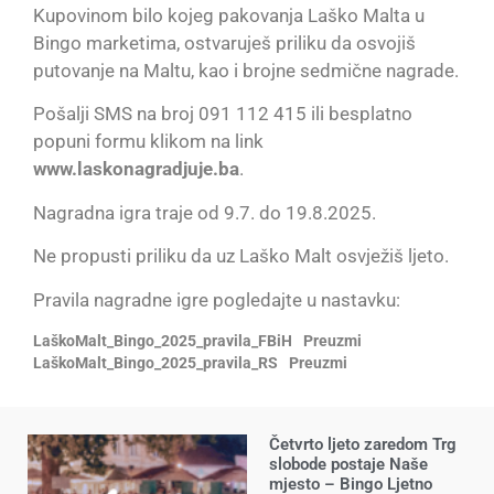
Kupovinom bilo kojeg pakovanja Laško Malta u
Bingo marketima, ostvaruješ priliku da osvojiš
putovanje na Maltu, kao i brojne sedmične nagrade.
Pošalji SMS na broj 091 112 415 ili besplatno
popuni formu klikom na link
www.laskonagradjuje.ba
.
Nagradna igra traje od 9.7. do 19.8.2025.
Ne propusti priliku da uz Laško Malt osvježiš ljeto.
Pravila nagradne igre pogledajte u nastavku:
LaškoMalt_Bingo_2025_pravila_FBiH
Preuzmi
LaškoMalt_Bingo_2025_pravila_RS
Preuzmi
Četvrto ljeto zaredom Trg
slobode postaje Naše
mjesto – Bingo Ljetno