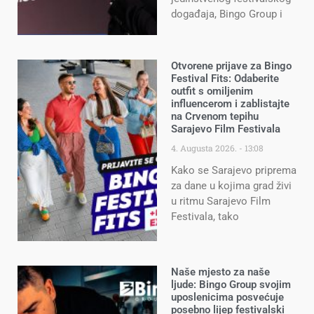
događaja, Bingo Group i
Otvorene prijave za Bingo
Festival Fits: Odaberite
outfit s omiljenim
influencerom i zablistajte
na Crvenom tepihu
Sarajevo Film Festivala
4. Augusta 2026.
13:08
Kako se Sarajevo priprema
za dane u kojima grad živi
u ritmu Sarajevo Film
Festivala, tako
Naše mjesto za naše
ljude: Bingo Group svojim
uposlenicima posvećuje
posebno lijep festivalski