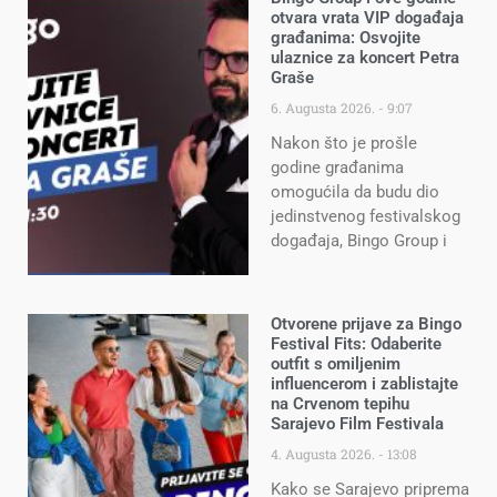
otvara vrata VIP događaja
građanima: Osvojite
ulaznice za koncert Petra
Graše
6. Augusta 2026.
9:07
Nakon što je prošle
godine građanima
omogućila da budu dio
jedinstvenog festivalskog
događaja, Bingo Group i
Otvorene prijave za Bingo
Festival Fits: Odaberite
outfit s omiljenim
influencerom i zablistajte
na Crvenom tepihu
Sarajevo Film Festivala
4. Augusta 2026.
13:08
Kako se Sarajevo priprema