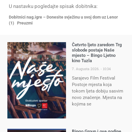
U nastavku pogledajte spisak dobitnika:
Dobitnici nag.igre – Donesite svježinu u svoj dom uz Lenor
(1)
Preuzmi
Četvrto ljeto zaredom Trg
slobode postaje Naše
mjesto – Bingo Ljetno
kino Tuzla
7. Augusta 2026.
10:34
Sarajevo Film Festival
Postoje mjesta koja
tokom ljeta dobiju sasvim
novo značenje. Mjesta na
kojima se
Bingo Group i ove godine