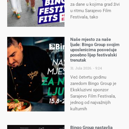
za dane u kojima grad živi
u ritmu Sarajevo Film
Festivala, tako
Naše mjesto za naše
ljude: Bingo Group svojim
uposlenicima posvećuje
posebno lijep festivalski
trenutak
31. Jula 2026.
9:24
Već četvrtu godinu
zaredom Bingo Group je
Ekskluzivni sponzor
Sarajevo Film Festivala,
jednog od najvažnijih
kulturnih
Bingo Group nastavlja