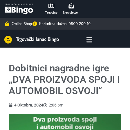
Trgovine
Newsletter
Online Shop
Korisnička služba: 0800 200 10
Trgovački lanac Bingo
Dobitnici nagradne igre
„DVA PROIZVODA SPOJI I
AUTOMOBIL OSVOJI”
4 Oktobra, 2024
2:06 pm