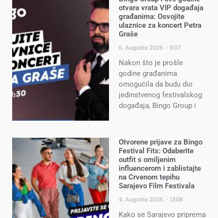
otvara vrata VIP događaja
građanima: Osvojite
ulaznice za koncert Petra
Graše
6. Augusta 2026.
9:07
Nakon što je prošle
godine građanima
omogućila da budu dio
jedinstvenog festivalskog
događaja, Bingo Group i
Otvorene prijave za Bingo
Festival Fits: Odaberite
outfit s omiljenim
influencerom i zablistajte
na Crvenom tepihu
Sarajevo Film Festivala
4. Augusta 2026.
13:08
Kako se Sarajevo priprema