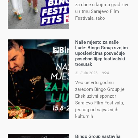
za dane u kojima grad živi
u ritmu Sarajevo Film
Festivala, tako
Naše mjesto za naše
ljude: Bingo Group svojim
uposlenicima posvećuje
posebno lijep festivalski
trenutak
31. Jula 2026.
9:24
Već četvrtu godinu
zaredom Bingo Group je
Ekskluzivni sponzor
Sarajevo Film Festivala,
jednog od najvažnijih
kulturnih
Bingo Group nastavlja