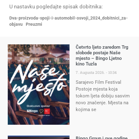
U nastavku pogledajte spisak dobitnika:
Dva-proizvoda-spoji-i-automobil-osvoji_2024_dobitnici_za-
objavu
Preuzmi
Četvrto ljeto zaredom Trg
slobode postaje Naše
mjesto – Bingo Ljetno
kino Tuzla
7. Augusta 2026.
10:34
Sarajevo Film Festival
Postoje mjesta koja
tokom ljeta dobiju sasvim
novo značenje. Mjesta na
kojima se
Bingo Group i ove godine