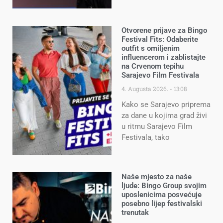
Otvorene prijave za Bingo
Festival Fits: Odaberite
outfit s omiljenim
influencerom i zablistajte
na Crvenom tepihu
Sarajevo Film Festivala
4. Augusta 2026.
13:08
Kako se Sarajevo priprema
za dane u kojima grad živi
u ritmu Sarajevo Film
Festivala, tako
Naše mjesto za naše
ljude: Bingo Group svojim
uposlenicima posvećuje
posebno lijep festivalski
trenutak