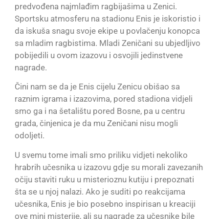
predvođena najmlađim ragbijašima u Zenici.
Sportsku atmosferu na stadionu Enis je iskoristio i
da iskuša snagu svoje ekipe u povlačenju konopca
sa mladim ragbistima. Mladi Zeničani su ubjedljivo
pobijedili u ovom izazovu i osvojili jedinstvene
nagrade.
Čini nam se da je Enis cijelu Zenicu obišao sa
raznim igrama i izazovima, pored stadiona vidjeli
smo ga i na šetalištu pored Bosne, pa u centru
grada, činjenica je da mu Zeničani nisu mogli
odoljeti.
U svemu tome imali smo priliku vidjeti nekoliko
hrabrih učesnika u izazovu gdje su morali zavezanih
očiju staviti ruku u misterioznu kutiju i prepoznati
šta se u njoj nalazi. Ako je suditi po reakcijama
učesnika, Enis je bio posebno inspirisan u kreaciji
ove mini misterije, ali su nagrade za učesnike bile