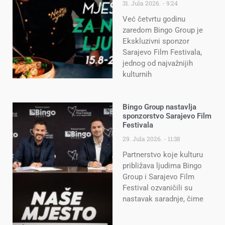
31. Jula 2026.
9:24
Već četvrtu godinu
zaredom Bingo Group je
Ekskluzivni sponzor
Sarajevo Film Festivala,
jednog od najvažnijih
kulturnih
Bingo Group nastavlja
sponzorstvo Sarajevo Film
Festivala
29. Jula 2026.
11:38
Partnerstvo koje kulturu
približava ljudima Bingo
Group i Sarajevo Film
Festival ozvaničili su
nastavak saradnje, čime