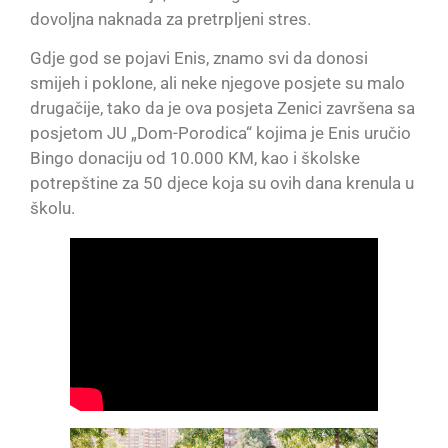
dovoljna naknada za pretrpljeni stres.
Gdje god se pojavi Enis, znamo svi da donosi
smijeh i poklone, ali neke njegove posjete su malo
drugačije, tako da je ova posjeta Zenici završena sa
posjetom JU „Dom-Porodica“ kojima je Enis uručio
Bingo donaciju od 10.000 KM, kao i školske
potrepštine za 50 djece koja su ovih dana krenula u
školu.