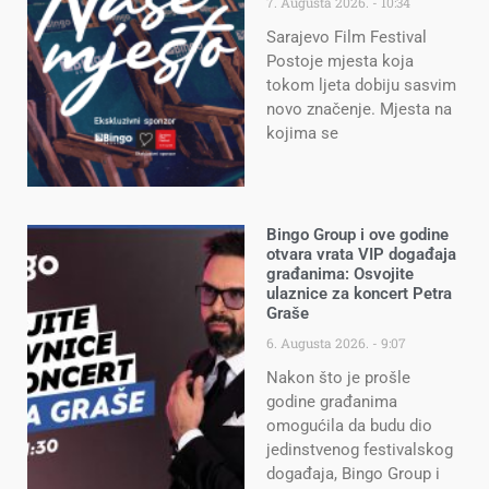
7. Augusta 2026.
10:34
Sarajevo Film Festival
Postoje mjesta koja
tokom ljeta dobiju sasvim
novo značenje. Mjesta na
kojima se
Bingo Group i ove godine
otvara vrata VIP događaja
građanima: Osvojite
ulaznice za koncert Petra
Graše
6. Augusta 2026.
9:07
Nakon što je prošle
godine građanima
omogućila da budu dio
jedinstvenog festivalskog
događaja, Bingo Group i