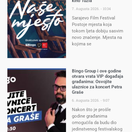
kino Tuzla
7. Augusta 2026.
10:34
Sarajevo Film Festival
Postoje mjesta koja
tokom ljeta dobiju sasvim
novo značenje. Mjesta na
kojima se
Bingo Group i ove godine
otvara vrata VIP događaja
građanima: Osvojite
ulaznice za koncert Petra
Graše
6. Augusta 2026.
9:07
Nakon što je prošle
godine građanima
omogućila da budu dio
jedinstvenog festivalskog