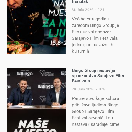
trenutak
31. Jula 2026.
9:24
Već četvrtu godinu
zaredom Bingo Group je
Ekskluzivni sponzor
Sarajevo Film Festivala,
jednog od najvažnijih
kulturnih
Bingo Group nastavlja
sponzorstvo Sarajevo Film
Festivala
29. Jula 2026.
11:38
Partnerstvo koje kulturu
približava ljudima Bingo
Group i Sarajevo Film
Festival ozvaničili su
nastavak saradnje, čime