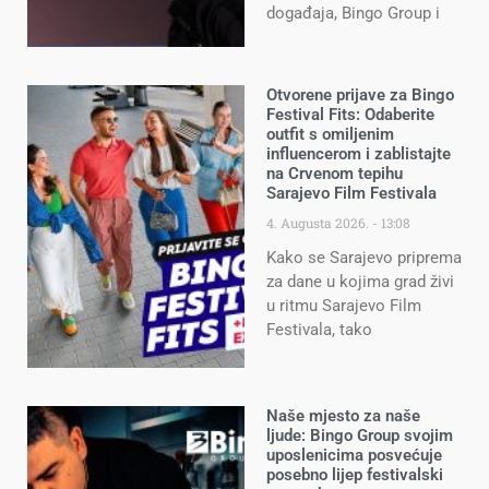
događaja, Bingo Group i
Otvorene prijave za Bingo
Festival Fits: Odaberite
outfit s omiljenim
influencerom i zablistajte
na Crvenom tepihu
Sarajevo Film Festivala
4. Augusta 2026.
13:08
Kako se Sarajevo priprema
za dane u kojima grad živi
u ritmu Sarajevo Film
Festivala, tako
Naše mjesto za naše
ljude: Bingo Group svojim
uposlenicima posvećuje
posebno lijep festivalski