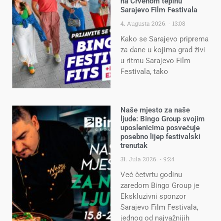
na Crvenom tepihu
Sarajevo Film Festivala
4. Augusta 2026.
13:08
Kako se Sarajevo priprema
za dane u kojima grad živi
u ritmu Sarajevo Film
Festivala, tako
Naše mjesto za naše
ljude: Bingo Group svojim
uposlenicima posvećuje
posebno lijep festivalski
trenutak
31. Jula 2026.
9:24
Već četvrtu godinu
zaredom Bingo Group je
Ekskluzivni sponzor
Sarajevo Film Festivala,
jednog od najvažnijih