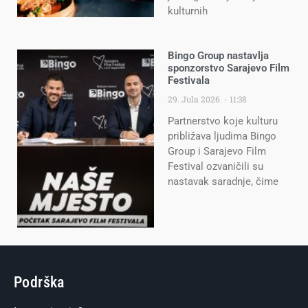
kulturnih
Bingo Group nastavlja
sponzorstvo Sarajevo Film
Festivala
29. Jula 2026.
11:38
Partnerstvo koje kulturu
približava ljudima Bingo
Group i Sarajevo Film
Festival ozvaničili su
nastavak saradnje, čime
Podrška