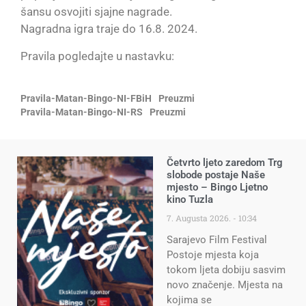
šansu osvojiti sjajne nagrade.
Nagradna igra traje do 16.8. 2024.
Pravila pogledajte u nastavku:
Pravila-Matan-Bingo-NI-FBiH
Preuzmi
Pravila-Matan-Bingo-NI-RS
Preuzmi
Četvrto ljeto zaredom Trg
slobode postaje Naše
mjesto – Bingo Ljetno
kino Tuzla
7. Augusta 2026.
10:34
Sarajevo Film Festival
Postoje mjesta koja
tokom ljeta dobiju sasvim
novo značenje. Mjesta na
kojima se