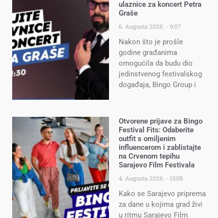
ulaznice za koncert Petra
Graše
6. Augusta 2026.
9:07
Nakon što je prošle
godine građanima
omogućila da budu dio
jedinstvenog festivalskog
događaja, Bingo Group i
Otvorene prijave za Bingo
Festival Fits: Odaberite
outfit s omiljenim
influencerom i zablistajte
na Crvenom tepihu
Sarajevo Film Festivala
4. Augusta 2026.
13:08
Kako se Sarajevo priprema
za dane u kojima grad živi
u ritmu Sarajevo Film