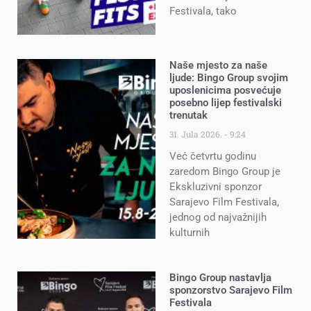
Festivala, tako
Naše mjesto za naše
ljude: Bingo Group svojim
uposlenicima posvećuje
posebno lijep festivalski
trenutak
31. Jula 2026.
9:24
Već četvrtu godinu
zaredom Bingo Group je
Ekskluzivni sponzor
Sarajevo Film Festivala,
jednog od najvažnijih
kulturnih
Bingo Group nastavlja
sponzorstvo Sarajevo Film
Festivala