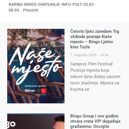
BARWA-BINGO-DARIVANJE-INFO-PULT-20.02-
08.03.
Preuzmi
Četvrto ljeto zaredom Trg
slobode postaje Naše
mjesto – Bingo Ljetno
kino Tuzla
7. Augusta 2026.
10:34
Sarajevo Film Festival
Postoje mjesta koja
tokom ljeta dobiju sasvim
novo značenje. Mjesta na
kojima se
Bingo Group i ove godine
otvara vrata VIP događaja
građanima: Osvojite