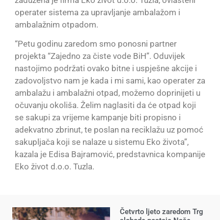
operater sistema za upravljanje ambalažom i
ambalažnim otpadom.
“Petu godinu zaredom smo ponosni partner
projekta “Zajedno za čiste vode BiH”. Oduvijek
nastojimo podržati ovako bitne i uspješne akcije i
zadovoljstvo nam je kada i mi sami, kao operater za
ambalažu i ambalažni otpad, možemo doprinijeti u
očuvanju okoliša. Želim naglasiti da će otpad koji
se sakupi za vrijeme kampanje biti propisno i
adekvatno zbrinut, te poslan na reciklažu uz pomoć
sakupljača koji se nalaze u sistemu Eko života”,
kazala je Edisa Bajramović, predstavnica kompanije
Eko život d.o.o. Tuzla.
Četvrto ljeto zaredom Trg