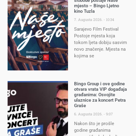
slobode postaje Naše
mjesto – Bingo Ljetno
kino Tuzla
7. Augusta 2026.
10:34
Sarajevo Film Festival
Postoje mjesta koja
tokom ljeta dobiju sasvim
novo značenje. Mjesta na
kojima se
Bingo Group i ove godine
otvara vrata VIP događaja
građanima: Osvojite
ulaznice za koncert Petra
Graše
6. Augusta 2026.
9:07
Nakon što je prošle
godine građanima