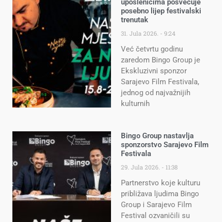
uposlenicima posvećuje
posebno lijep festivalski
trenutak
31. Jula 2026.
9:24
Već četvrtu godinu
zaredom Bingo Group je
Ekskluzivni sponzor
Sarajevo Film Festivala,
jednog od najvažnijih
kulturnih
Bingo Group nastavlja
sponzorstvo Sarajevo Film
Festivala
29. Jula 2026.
11:38
Partnerstvo koje kulturu
približava ljudima Bingo
Group i Sarajevo Film
Festival ozvaničili su