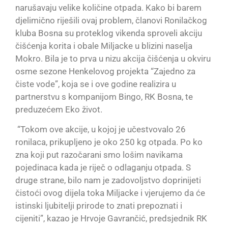
narušavaju velike količine otpada. Kako bi barem
djelimično riješili ovaj problem, članovi Ronilačkog
kluba Bosna su proteklog vikenda sproveli akciju
čišćenja korita i obale Miljacke u blizini naselja
Mokro. Bila je to prva u nizu akcija čišćenja u okviru
osme sezone Henkelovog projekta “Zajedno za
čiste vode”, koja se i ove godine realizira u
partnerstvu s kompanijom Bingo, RK Bosna, te
preduzećem Eko život.
“Tokom ove akcije, u kojoj je učestvovalo 26
ronilaca, prikupljeno je oko 250 kg otpada. Po ko
zna koji put razočarani smo lošim navikama
pojedinaca kada je riječ o odlaganju otpada. S
druge strane, bilo nam je zadovoljstvo doprinijeti
čistoći ovog dijela toka Miljacke i vjerujemo da će
istinski ljubitelji prirode to znati prepoznati i
cijeniti”, kazao je Hrvoje Gavrančić, predsjednik RK