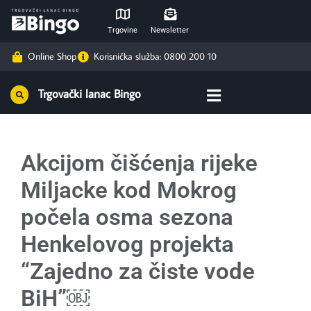
Trgovine
Newsletter
Online Shop
Korisnička služba: 0800 200 10
Trgovački lanac Bingo
Akcijom čišćenja rijeke
Miljacke kod Mokrog
počela osma sezona
Henkelovog projekta
“Zajedno za čiste vode
BiH”￼