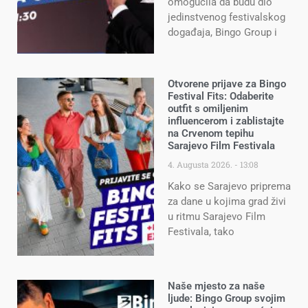
omogućila da budu dio
jedinstvenog festivalskog
događaja, Bingo Group i
Otvorene prijave za Bingo
Festival Fits: Odaberite
outfit s omiljenim
influencerom i zablistajte
na Crvenom tepihu
Sarajevo Film Festivala
4. Augusta 2026.
13:08
Kako se Sarajevo priprema
za dane u kojima grad živi
u ritmu Sarajevo Film
Festivala, tako
Naše mjesto za naše
ljude: Bingo Group svojim