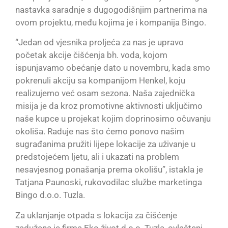
nastavka saradnje s dugogodišnjim partnerima na
ovom projektu, među kojima je i kompanija Bingo.
“Jedan od vjesnika proljeća za nas je upravo
početak akcije čišćenja bh. voda, kojom
ispunjavamo obećanje dato u novembru, kada smo
pokrenuli akciju sa kompanijom Henkel, koju
realizujemo već osam sezona. Naša zajednička
misija je da kroz promotivne aktivnosti uključimo
naše kupce u projekat kojim doprinosimo očuvanju
okoliša. Raduje nas što ćemo ponovo našim
sugrađanima pružiti lijepe lokacije za uživanje u
predstojećem ljetu, ali i ukazati na problem
nesavjesnog ponašanja prema okolišu”, istakla je
Tatjana Paunoski, rukovodilac službe marketinga
Bingo d.o.o. Tuzla.
Za uklanjanje otpada s lokacija za čišćenje
zadužena je firma Eko život d.o.o. Tuzla, ovlašteni