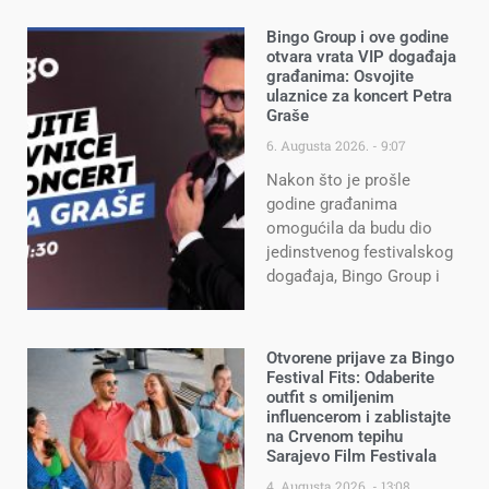
Bingo Group i ove godine
otvara vrata VIP događaja
građanima: Osvojite
ulaznice za koncert Petra
Graše
6. Augusta 2026.
9:07
Nakon što je prošle
godine građanima
omogućila da budu dio
jedinstvenog festivalskog
događaja, Bingo Group i
Otvorene prijave za Bingo
Festival Fits: Odaberite
outfit s omiljenim
influencerom i zablistajte
na Crvenom tepihu
Sarajevo Film Festivala
4. Augusta 2026.
13:08