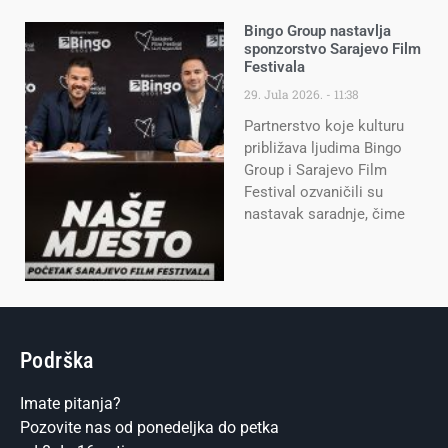
Bingo Group nastavlja
sponzorstvo Sarajevo Film
Festivala
29. Jula 2026.
11:38
Partnerstvo koje kulturu
približava ljudima Bingo
Group i Sarajevo Film
Festival ozvaničili su
nastavak saradnje, čime
Podrška
Imate pitanja?
Pozovite nas od ponedeljka do petka