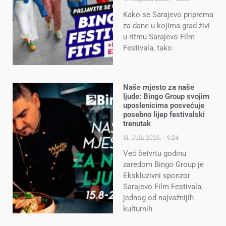
Kako se Sarajevo priprema
za dane u kojima grad živi
u ritmu Sarajevo Film
Festivala, tako
Naše mjesto za naše
ljude: Bingo Group svojim
uposlenicima posvećuje
posebno lijep festivalski
trenutak
31. Jula 2026.
9:24
Već četvrtu godinu
zaredom Bingo Group je
Ekskluzivni sponzor
Sarajevo Film Festivala,
jednog od najvažnijih
kulturnih