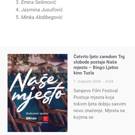
Emira Selimović
Jasmina Jusufović
Minka Abdibegović
Četvrto ljeto zaredom Trg
slobode postaje Naše
mjesto – Bingo Ljetno
kino Tuzla
7. Augusta 2026.
10:34
Sarajevo Film Festival
Postoje mjesta koja
tokom ljeta dobiju sasvim
novo značenje. Mjesta na
kojima se