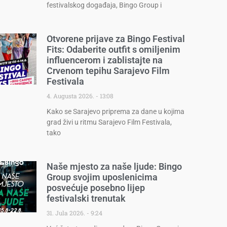
festivalskog događaja, Bingo Group i
Otvorene prijave za Bingo Festival
Fits: Odaberite outfit s omiljenim
influencerom i zablistajte na
Crvenom tepihu Sarajevo Film
Festivala
4. Augusta 2026.
13:08
Kako se Sarajevo priprema za dane u kojima
grad živi u ritmu Sarajevo Film Festivala,
tako
Naše mjesto za naše ljude: Bingo
Group svojim uposlenicima
posvećuje posebno lijep
festivalski trenutak
31. Jula 2026.
9:24