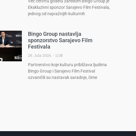
Već četvrtu godinu zaredom Bingo Group je
Ekskluzivni sponzor Sarajevo Film Festivala,
jednog od najvažnijih kulturnih
Bingo Group nastavlja
sponzorstvo Sarajevo Film
Festivala
29. Jula 2026.
11:38
Partnerstvo koje kulturu približava ljudima
Bingo Group i Sarajevo Film Festival
ozvaničili su nastavak saradnje, čime