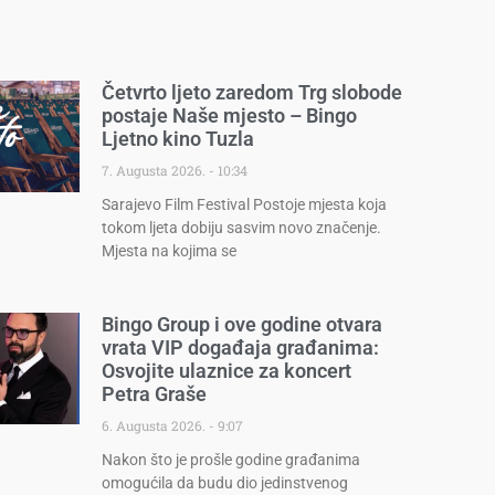
Četvrto ljeto zaredom Trg slobode
postaje Naše mjesto – Bingo
Ljetno kino Tuzla
7. Augusta 2026.
10:34
Sarajevo Film Festival Postoje mjesta koja
tokom ljeta dobiju sasvim novo značenje.
Mjesta na kojima se
Bingo Group i ove godine otvara
vrata VIP događaja građanima:
Osvojite ulaznice za koncert
Petra Graše
6. Augusta 2026.
9:07
Nakon što je prošle godine građanima
omogućila da budu dio jedinstvenog