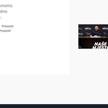
ovinama.
dine.
.
Preuzmi
Preuzmi