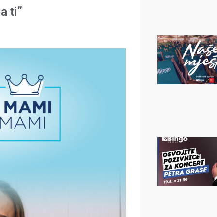
a ti”