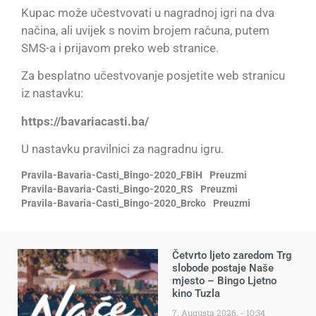
Kupac može učestvovati u nagradnoj igri na dva
načina, ali uvijek s novim brojem računa, putem
SMS-a i prijavom preko web stranice.
Za besplatno učestvovanje posjetite web stranicu
iz nastavku:
https://bavariacasti.ba/
U nastavku pravilnici za nagradnu igru.
Pravila-Bavaria-Casti_Bingo-2020_FBiH
Preuzmi
Pravila-Bavaria-Casti_Bingo-2020_RS
Preuzmi
Pravila-Bavaria-Casti_Bingo-2020_Brcko
Preuzmi
Četvrto ljeto zaredom Trg
slobode postaje Naše
mjesto – Bingo Ljetno
kino Tuzla
7. Augusta 2026.
10:34