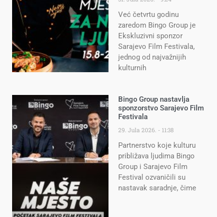
Već četvrtu godinu
zaredom Bingo Group je
Ekskluzivni sponzor
Sarajevo Film Festivala,
jednog od najvažnijih
kulturnih
Bingo Group nastavlja
sponzorstvo Sarajevo Film
Festivala
29. Jula 2026.
11:38
Partnerstvo koje kulturu
približava ljudima Bingo
Group i Sarajevo Film
Festival ozvaničili su
nastavak saradnje, čime