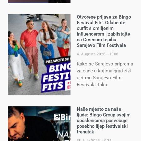
Otvorene prijave za Bingo
Festival Fits: Odaberite
outfit s omiljenim
influencerom i zablistajte
na Crvenom tepihu
Sarajevo Film Festivala
4. Augusta 2026.
13:08
Kako se Sarajevo priprema
za dane u kojima grad živi
u ritmu Sarajevo Film
Festivala, tako
Naše mjesto za naše
ljude: Bingo Group svojim
uposlenicima posvećuje
posebno lijep festivalski
trenutak
31. Jula 2026.
9:24