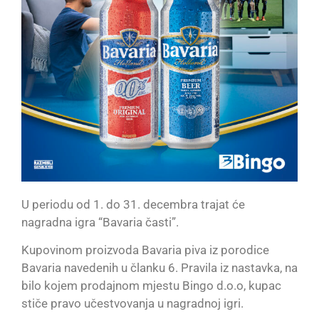
U periodu od 1. do 31. decembra trajat će
nagradna igra “Bavaria časti”.
Kupovinom proizvoda Bavaria piva iz porodice
Bavaria navedenih u članku 6. Pravila iz nastavka, na
bilo kojem prodajnom mjestu Bingo d.o.o, kupac
stiče pravo učestvovanja u nagradnoj igri.