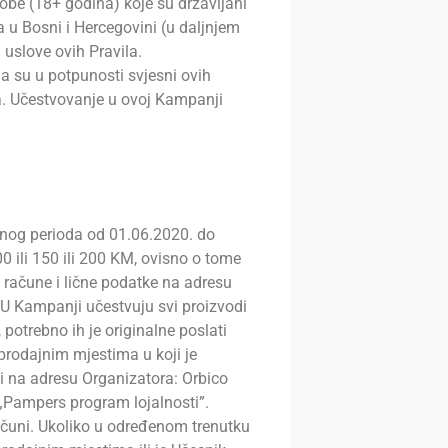
be (18+ godina) koje su državljani
a u Bosni i Hercegovini (u daljnjem
i uslove ovih Pravila.
a su u potpunosti svjesni ovih
a. Učestvovanje u ovoj Kampanji
nog perioda od 01.06.2020. do
0 ili 150 ili 200 KM, ovisno o tome
ne račune i lične podatke na adresu
 U Kampanji učestvuju svi proizvodi
potrebno ih je originalne poslati
prodajnim mjestima u koji je
ti na adresu Organizatora: Orbico
 „Pampers program lojalnosti”.
računi. Ukoliko u određenom trenutku