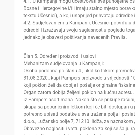
4.1. U Kampanji mogu učestvovati sve punoljetne oso
Bosne i Hercegovine i/ili imaju stalno mjesto boravk
tekstu Učesnici), a koji unaprijed prihvataju odredbe 
4.2. Sudjelovanjem u Kampanji, Učesnici potvrđuju d
odredbi i izražavaju svoju saglasnost u pogledu tog
jednako je obavezi poštivanja navedenih Pravila.
Član 5. Određeni proizvodi i uslovi
Mehanizam sudjelovanja u Kampanji:
Osoba podobna po članu 4., ukoliko tokom promotiv
31.08.2020., kupi Pampers proizvode u vrijednosti 10
koji poklon želi da dobije i pošalje originalne fiskal
Organizatora dobija željeni poklon na kućnu adresu.
iz Pampers asortimana. Nakon što se prikupe računi, 
skupa sa popunjenim letkom koji će biti dostupan u 
potrebno upisati podatke u sva tražena polja i posla
d.o.o., Lužansko polje 7, 71210 Ilidža, za naznakom
Obavezno naglasiti i vrstu poklona za koji se šalju 