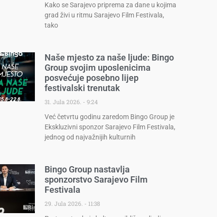
Kako se Sarajevo priprema za dane u kojima
grad živi u ritmu Sarajevo Film Festivala,
tako
Naše mjesto za naše ljude: Bingo
Group svojim uposlenicima
posvećuje posebno lijep
festivalski trenutak
31. Jula 2026.
9:24
Već četvrtu godinu zaredom Bingo Group je
Ekskluzivni sponzor Sarajevo Film Festivala,
jednog od najvažnijih kulturnih
Bingo Group nastavlja
sponzorstvo Sarajevo Film
Festivala
29. Jula 2026.
11:38