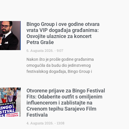
Bingo Group i ove godine otvara
vrata VIP događaja građanima:
Osvojite ulaznice za koncert
Petra Graše
6. Augusta 2026.
9:07
Nakon što je prošle godine građanima
omogućila da budu dio jedinstvenog
festivalskog događaja, Bingo Group i
Otvorene prijave za Bingo Festival
Fits: Odaberite outfit s omiljenim
influencerom i zablistajte na
Crvenom tepihu Sarajevo Film
Festivala
4. Augusta 2026.
13:08