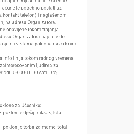
rodajnim mjestima ili je Učesnik
račune je potrebno poslati uz
a, kontakt telefon) i naglašenom
čin, na adresu Organizatora.
ine obavljene tokom trajanja
dresu Organizatora najdalje do
 brojem i vrstama poklona navedenim
a info linija tokom radnog vremena
 zainteresovanim ljudima za
odu 08:00-16:30 sati. Broj
oklone za Učesnike:
oklon je dječiji ruksak, total
 poklon je torba za mame, total