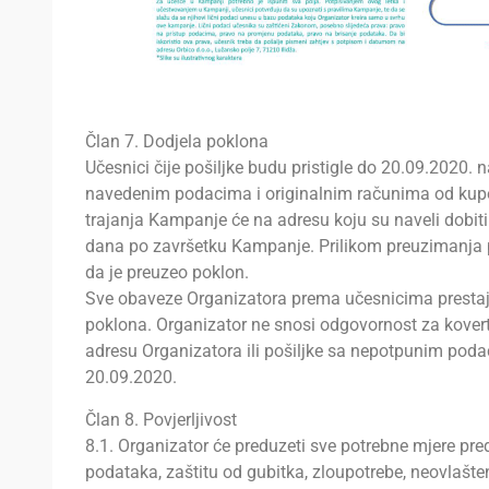
Član 7. Dodjela poklona
Učesnici čije pošiljke budu pristigle do 20.09.2020. 
navedenim podacima i originalnim računima od kup
trajanja Kampanje će na adresu koju su naveli dobiti
dana po završetku Kampanje. Prilikom preuzimanja 
da je preuzeo poklon.
Sve obaveze Organizatora prema učesnicima prest
poklona. Organizator ne snosi odgovornost za kovert
adresu Organizatora ili pošiljke sa nepotpunim podaci
20.09.2020.
Član 8. Povjerljivost
8.1. Organizator će preduzeti sve potrebne mjere pred
podataka, zaštitu od gubitka, zloupotrebe, neovlašten