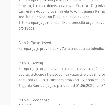
1.2. Kampanja će biti provedena po ovdje navedeni
Pravila), koja su obavezna za sve Učesnike. Organi
izmijeniti i dopuniti ova Pravila tokom trajanja Kampa
kao što su prvobitna Pravila bila objavljena.
1.3. Kampanja je marketinška promocija organizovan
proizvoda.
Član 2. Pravni izvori
Kampanja je pravno usklađena u skladu sa odredbam
Član 3. Teritorij
Kampanja je organizovana u skladu s ovim službenim
području Bosne i Hercegovine i važeća je u svim pr
dostupni za kupiti Pampers proizvodi uz dobiveni fi
Trajanje Kampanje je u periodu od 01.06.2020. do 3
Član 4. Podobnost