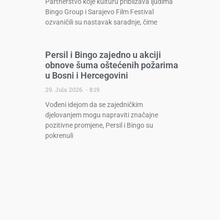
Partnerstvo koje kulturu približava ljudima
Bingo Group i Sarajevo Film Festival
ozvaničili su nastavak saradnje, čime
Persil i Bingo zajedno u akciji
obnove šuma oštećenih požarima
u Bosni i Hercegovini
29. Jula 2026.
8:19
Vođeni idejom da se zajedničkim
djelovanjem mogu napraviti značajne
pozitivne promjene, Persil i Bingo su
pokrenuli