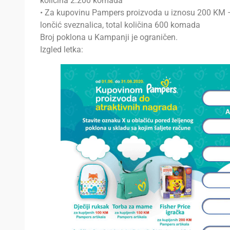
količina 2.200 komada
• Za kupovinu Pampers proizvoda u iznosu 200 KM – 
lončić sveznalica, total količina 600 komada
Broj poklona u Kampanji je ograničen.
Izgled letka: