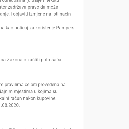
m odredbama (u daljem tekstu
zator zadržava pravo da može
nje, i objaviti izmjene na isti način
a kao poticaj za korištenje Pampers
a Zakona o zaštiti potrošača.
 pravilima će biti provedena na
odajnim mjestima u kojima su
skalni račun nakon kupovine.
1.08.2020.